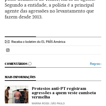
Segundo a entidade, a polícia é a principal
agente das agressões no levantamento que
fazem desde 2013.
Receba o boletim do EL PAÍS América
Politica El País Brasil en Instagram
COMENTÁRIOS
Regras
›
COMENTÁRIOS
MAIS INFORMAÇÕES
Protestos anti-PT registram
agressões a quem veste camiseta
vermelha
MARINA ROSSI
| SÃO PAULO