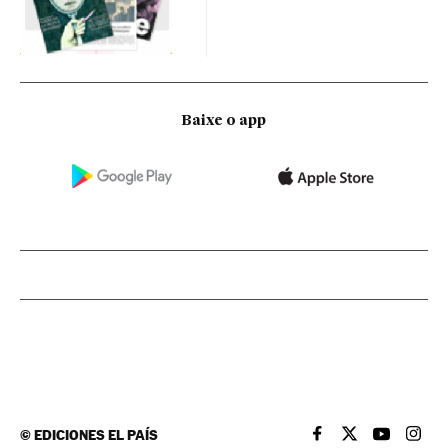
Baixe o app
©
EDICIONES EL PAÍS
EL PAÍS BRASIL EN
EL PAÍS BRASI
EL PAÍS B
EL PA