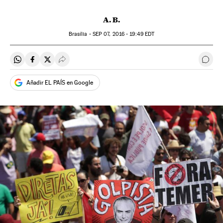
A. B.
Brasília -
SEP
07, 2016 - 19:49
EDT
Compartir en Whatsapp
Compartir en Facebook
Compartir en Twitter
Desplegar Redes Sociales
Come
Añadir EL PAÍS en Google