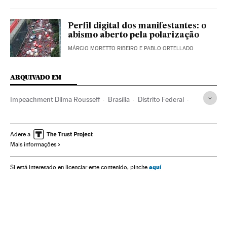
Perfil digital dos manifestantes: o
abismo aberto pela polarização
MÁRCIO MORETTO RIBEIRO E PABLO ORTELLADO
ARQUIVADO EM
Impeachment Dilma Rousseff
Brasília
Distrito Federal
Partido dos Trabalhadores
Michel Temer
Câmara Deputados
Impeachment
Crises políticas
Adere a
Mais informações
Dilma Rousseff
Destituições políticas
Presidente Brasil
Congresso Nacional
Presidência Brasil
aquí
Si está interesado en licenciar este contenido, pinche
Atividade legislativa
Brasil
Governo Brasil
Parlamento
Partidos políticos
Conflitos políticos
Governo
América do Sul
América Latina
América