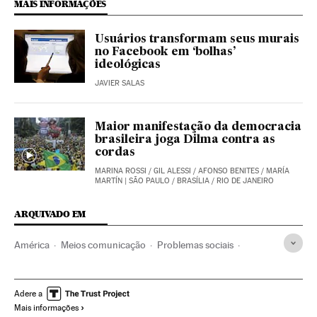
MAIS INFORMAÇÕES
Usuários transformam seus murais
no Facebook em ‘bolhas’
ideológicas
JAVIER SALAS
Maior manifestação da democracia
brasileira joga Dilma contra as
cordas
MARINA ROSSI
/
GIL ALESSI
/
AFONSO BENITES
/
MARÍA
MARTÍN
| SÃO PAULO / BRASÍLIA / RIO DE JANEIRO
ARQUIVADO EM
América
Meios comunicação
Problemas sociais
Política
Comunicação
Opinião
Manifestações
Protestos sociais
Mal-estar social
Brasil
Adere a
Mais informações
Partidos políticos
Imprensa
América do Sul