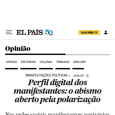
Pular para o conteúdo
SUSCRÍBETE
Opinião
OPINIÃO
EDITORIAIS
COLUNAS
TRIBUNAS
ANÁLISES
MANIFESTAÇÕES POLÍTICAS
i
ANÁLISE
Perfil digital dos
manifestantes: o abismo
aberto pela polarização
Nas redes sociais manifestantes contrários