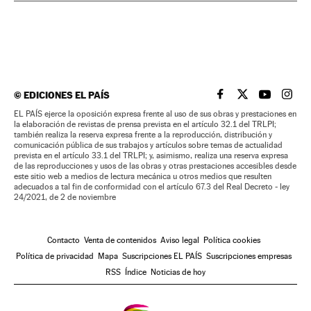
©
EDICIONES EL PAÍS
EL PAÍS BRASIL EN
EL PAÍS BRASI
EL PAÍS B
EL PA
EL PAÍS ejerce la oposición expresa frente al uso de sus obras y prestaciones en
la elaboración de revistas de prensa prevista en el artículo 32.1 del TRLPI;
también realiza la reserva expresa frente a la reproducción, distribución y
comunicación pública de sus trabajos y artículos sobre temas de actualidad
prevista en el artículo 33.1 del TRLPI; y, asimismo, realiza una reserva expresa
de las reproducciones y usos de las obras y otras prestaciones accesibles desde
este sitio web a medios de lectura mecánica u otros medios que resulten
adecuados a tal fin de conformidad con el artículo 67.3 del Real Decreto - ley
24/2021, de 2 de noviembre
Contacto
Venta de contenidos
Aviso legal
Política cookies
Política de privacidad
Mapa
Suscripciones EL PAÍS
Suscripciones empresas
RSS
Índice
Noticias de hoy