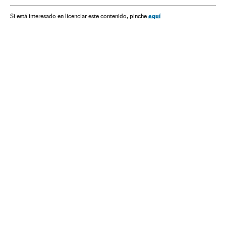
América Latina
MBL
Vem pra Rua
aquí
Si está interesado en licenciar este contenido, pinche
Movimentos sociais
Sociedade
Ronaldo Caiado