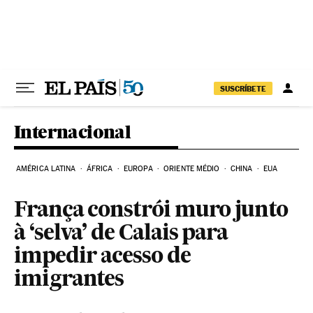
Pular para o conteúdo
SUSCRÍBETE
Internacional
AMÉRICA LATINA
ÁFRICA
EUROPA
ORIENTE MÉDIO
CHINA
EUA
França constrói muro junto
à ‘selva’ de Calais para
impedir acesso de
imigrantes