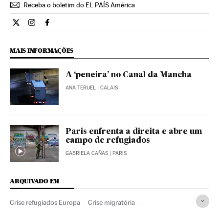
Receba o boletim do EL PAÍS América
Internacional El País Brasil en Twitter
Internacional El País Brasil en Instagram
Internacional El País Brasil en Facebook
MAIS INFORMAÇÕES
A ‘peneira’ no Canal da Mancha
ANA TERUEL
| CALAIS
Paris enfrenta a direita e abre um
campo de refugiados
GABRIELA CAÑAS
| PARIS
ARQUIVADO EM
Crise refugiados Europa
Crise migratória
Crise humanitária
Refugiados
Problemas demográficos