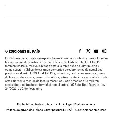
©
EDICIONES EL PAÍS
EL PAÍS BRASIL EN
EL PAÍS BRASI
EL PAÍS B
EL PA
EL PAÍS ejerce la oposición expresa frente al uso de sus obras y prestaciones en
la elaboración de revistas de prensa prevista en el artículo 32.1 del TRLPI;
también realiza la reserva expresa frente a la reproducción, distribución y
comunicación pública de sus trabajos y artículos sobre temas de actualidad
prevista en el artículo 33.1 del TRLPI; y, asimismo, realiza una reserva expresa
de las reproducciones y usos de las obras y otras prestaciones accesibles desde
este sitio web a medios de lectura mecánica u otros medios que resulten
adecuados a tal fin de conformidad con el artículo 67.3 del Real Decreto - ley
24/2021, de 2 de noviembre
Contacto
Venta de contenidos
Aviso legal
Política cookies
Política de privacidad
Mapa
Suscripciones EL PAÍS
Suscripciones empresas