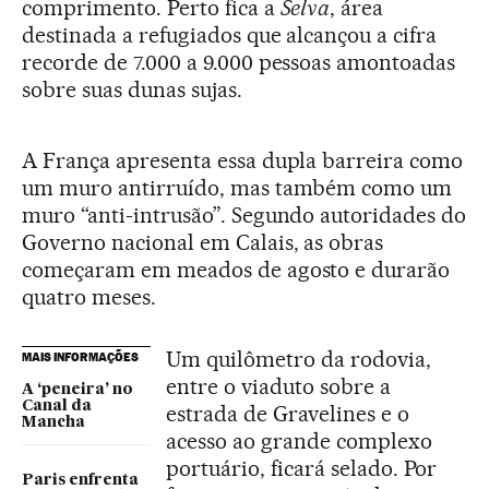
comprimento. Perto fica a
Selva
, área
destinada a refugiados que alcançou a cifra
recorde de 7.000 a 9.000 pessoas amontoadas
sobre suas dunas sujas.
A França apresenta essa dupla barreira como
um muro antirruído, mas também como um
muro “anti-intrusão”. Segundo autoridades do
Governo nacional em Calais, as obras
começaram em meados de agosto e durarão
quatro meses.
Um quilômetro da rodovia,
MAIS INFORMAÇÕES
entre o viaduto sobre a
A ‘peneira’ no
Canal da
estrada de Gravelines e o
Mancha
acesso ao grande complexo
portuário, ficará selado. Por
Paris enfrenta