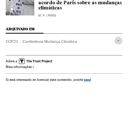
acordo de Paris sobre as mudanças
climáticas
M. P.
| PARIS
ARQUIVADO EM
COP21
Conferência Mudança Climática
Cúpula do clima
Cmnucc
Cúpulas internacionais
China
Estados Unidos
Relações internacionais
Adere a
Mais informações
Acordos ambientais
Ásia oriental
Mudança climática
América do Norte
ONU
Ásia
Problemas ambientais
aquí
Si está interesado en licenciar este contenido, pinche
Proteção ambiental
América
Organizações internacionais
Relações exteriores
Meio ambiente