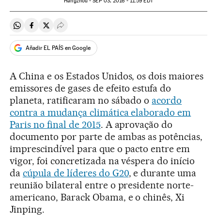
Hangzhou -
SEP
03, 2016 - 11:59
EDT
Compartir en Whatsapp
Compartir en Facebook
Compartir en Twitter
Desplegar Redes Sociales
Añadir EL PAÍS en Google
A China e os Estados Unidos, os dois maiores
emissores de gases de efeito estufa do
planeta, ratificaram no sábado o
acordo
contra a mudança climática elaborado em
Paris no final de 2015
. A aprovação do
documento por parte de ambas as potências,
imprescindível para que o pacto entre em
vigor, foi concretizada na véspera do início
da
cúpula de líderes do G20
, e durante uma
reunião bilateral entre o presidente norte-
americano, Barack Obama, e o chinês, Xi
Jinping.