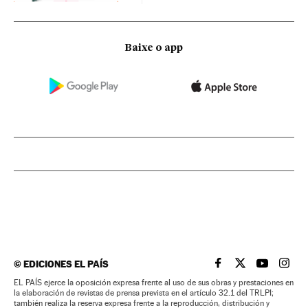
Baixe o app
©
EDICIONES EL PAÍS
EL PAÍS BRASIL EN
EL PAÍS BRASI
EL PAÍS B
EL PA
EL PAÍS ejerce la oposición expresa frente al uso de sus obras y prestaciones en
la elaboración de revistas de prensa prevista en el artículo 32.1 del TRLPI;
también realiza la reserva expresa frente a la reproducción, distribución y