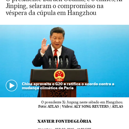
Jinping, selaram o compromisso na
véspera da cúpula em Hangzhou
China aproveita o G20 e ratifica o acordo contra a
mudança climática de Paris
O presidente Xi Jinping neste sábado em Hangzhou.
Foto:
ATLAS
|
Vídeo:
ALY SONG REUTERS / ATLAS
XAVIER FONTDEGLÒRIA