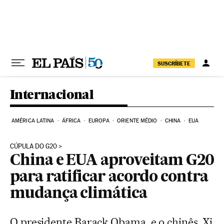
Pular para o conteúdo
SUSCRÍBETE
Internacional
AMÉRICA LATINA
ÁFRICA
EUROPA
ORIENTE MÉDIO
CHINA
EUA
CÚPULA DO G20
China e EUA aproveitam G20
para ratificar acordo contra
mudança climática
O presidente Barack Obama, e o chinês, Xi