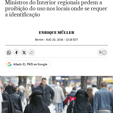
Ministros do Interior regionais pedem a
proibição do uso nos locais onde se requer
a identificação
ENRIQUE MÜLLER
Berlim -
AUG
20, 2016 - 13:18
EDT
0
Compartir en Whatsapp
Compartir en Facebook
Compartir en Twitter
Desplegar Redes Sociales
Comen
Añadir EL PAÍS en Google