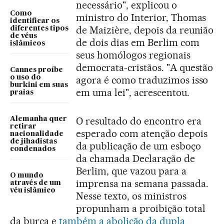
necessário", explicou o
Como
ministro do Interior, Thomas
identificar os
de Maizière, depois da reunião
diferentes tipos
de véus
de dois dias em Berlim com
islâmicos
seus homólogos regionais
democrata-cristãos. "A questão
Cannes proíbe
o uso do
agora é como traduzimos isso
burkini em suas
em uma lei", acrescentou.
praias
O resultado do encontro era
Alemanha quer
retirar
esperado com atenção depois
nacionalidade
de jihadistas
da publicação de um esboço
condenados
da chamada Declaração de
Berlim, que vazou para a
O mundo
imprensa na semana passada.
através de um
véu islâmico
Nesse texto, os ministros
propunham a proibição total
da burca e
também a abolição da dupla