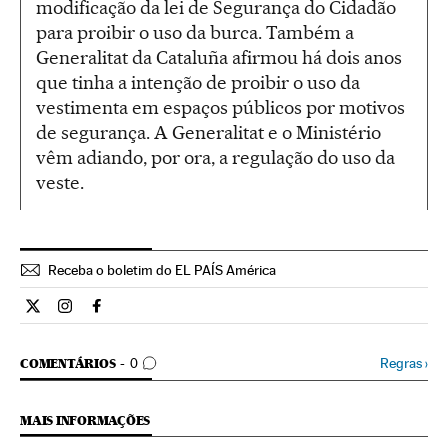
modificação da lei de Segurança do Cidadão
para proibir o uso da burca. Também a
Generalitat da Cataluña afirmou há dois anos
que tinha a intenção de proibir o uso da
vestimenta em espaços públicos por motivos
de segurança. A Generalitat e o Ministério
vêm adiando, por ora, a regulação do uso da
veste.
Receba o boletim do EL PAÍS América
Internacional El País Brasil en Twitter
Internacional El País Brasil en Instagram
Internacional El País Brasil en Facebook
COMENTÁRIOS
Regras
›
COMENTÁRIOS
0
MAIS INFORMAÇÕES