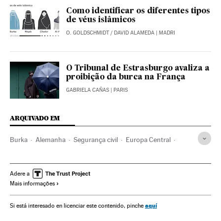
Como identificar os diferentes tipos
de véus islâmicos
O. GOLDSCHMIDT
/
DAVID ALAMEDA
| MADRI
O Tribunal de Estrasburgo avaliza a
proibição da burca na França
GABRIELA CAÑAS
| PARIS
ARQUIVADO EM
Burka
Alemanha
Segurança civil
Europa Central
Islã
Mulheres
Europa
Religião
Justiça
Sociedade
Adere a
Mais informações
aquí
Si está interesado en licenciar este contenido, pinche