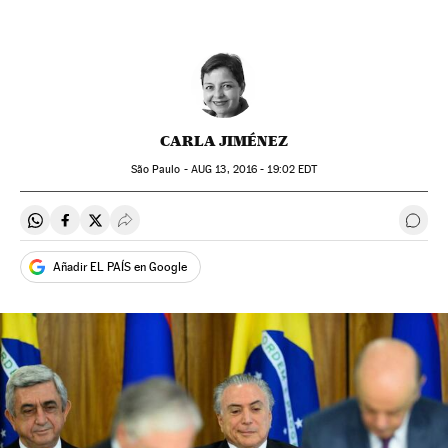
CARLA JIMÉNEZ
São Paulo -
AUG
13, 2016 - 19:02
EDT
Compartir en Whatsapp
Compartir en Facebook
Compartir en Twitter
Desplegar Redes Sociales
Come
Añadir EL PAÍS en Google