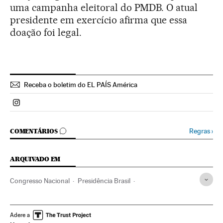
uma campanha eleitoral do PMDB. O atual
presidente em exercício afirma que essa
doação foi legal.
Receba o boletim do EL PAÍS América
Politica El País Brasil en Instagram
COMENTÁRIOS
Regras
›
COMENTÁRIOS
ARQUIVADO EM
Congresso Nacional
Presidência Brasil
Atividade legislativa
Brasil
Governo Brasil
Conflitos políticos
Parlamento
América do Sul
Adere a