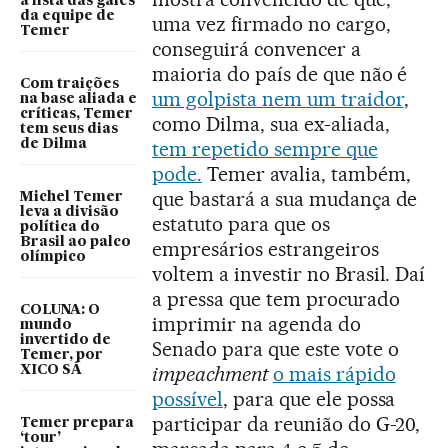
a lista das gafes
da equipe de
uma vez firmado no cargo,
Temer
conseguirá convencer a
maioria do país de que não é
Com traições
um golpista nem um traidor
,
na base aliada e
críticas, Temer
como Dilma, sua ex-aliada,
tem seus dias
de Dilma
tem repetido sempre que
pode.
Temer avalia, também,
que bastará a sua mudança de
Michel Temer
leva a divisão
estatuto para que os
política do
Brasil ao palco
empresários estrangeiros
olímpico
voltem a investir no Brasil. Daí
a pressa que tem procurado
COLUNA: O
imprimir na agenda do
mundo
invertido de
Senado para que este vote o
Temer, por
impeachment
o mais rápido
XICO SÁ
possível
, para que ele possa
participar da reunião do G-20,
Temer prepara
‘tour’