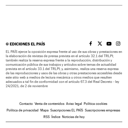
©
EDICIONES EL PAÍS
EL PAÍS BRASIL EN
EL PAÍS BRASI
EL PAÍS B
EL PA
EL PAÍS ejerce la oposición expresa frente al uso de sus obras y prestaciones en
la elaboración de revistas de prensa prevista en el artículo 32.1 del TRLPI;
también realiza la reserva expresa frente a la reproducción, distribución y
comunicación pública de sus trabajos y artículos sobre temas de actualidad
prevista en el artículo 33.1 del TRLPI; y, asimismo, realiza una reserva expresa
de las reproducciones y usos de las obras y otras prestaciones accesibles desde
este sitio web a medios de lectura mecánica u otros medios que resulten
adecuados a tal fin de conformidad con el artículo 67.3 del Real Decreto - ley
24/2021, de 2 de noviembre
Contacto
Venta de contenidos
Aviso legal
Política cookies
Política de privacidad
Mapa
Suscripciones EL PAÍS
Suscripciones empresas
RSS
Índice
Noticias de hoy