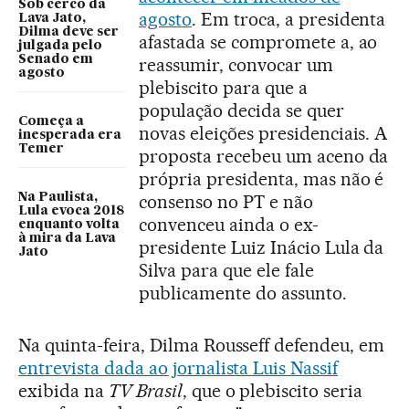
Sob cerco da
agosto
. Em troca, a presidenta
Lava Jato,
Dilma deve ser
afastada se compromete a, ao
julgada pelo
Senado em
reassumir, convocar um
agosto
plebiscito para que a
população decida se quer
Começa a
novas eleições presidenciais. A
inesperada era
Temer
proposta recebeu um aceno da
própria presidenta, mas não é
Na Paulista,
consenso no PT e não
Lula evoca 2018
convenceu ainda o ex-
enquanto volta
à mira da Lava
presidente Luiz Inácio Lula da
Jato
Silva para que ele fale
publicamente do assunto.
Na quinta-feira, Dilma Rousseff defendeu, em
entrevista dada ao jornalista Luis Nassif
exibida na
TV Brasil
, que o plebiscito seria