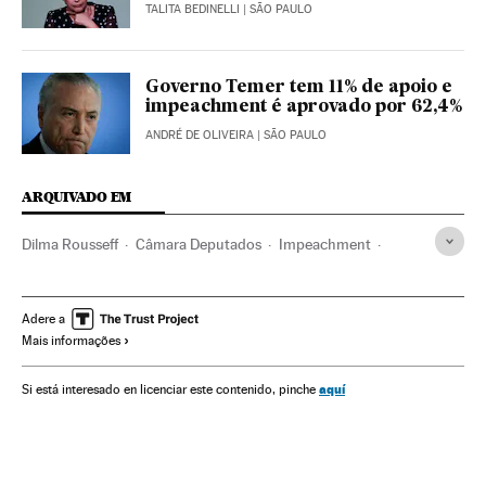
TALITA BEDINELLI
| SÃO PAULO
Governo Temer tem 11% de apoio e
impeachment é aprovado por 62,4%
ANDRÉ DE OLIVEIRA
| SÃO PAULO
ARQUIVADO EM
Dilma Rousseff
Câmara Deputados
Impeachment
Crises políticas
Presidente Brasil
Destituições políticas
Congresso Nacional
Presidência Brasil
Adere a
Mais informações
Atividade legislativa
Brasil
Governo Brasil
Conflitos políticos
Parlamento
América do Sul
aquí
Si está interesado en licenciar este contenido, pinche
América Latina
Governo
América
Administração Estado
Administração pública