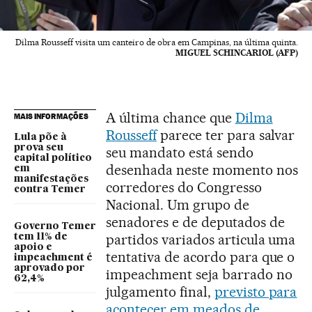
Dilma Rousseff visita um canteiro de obra em Campinas, na última quinta.
MIGUEL SCHINCARIOL (AFP)
A última chance que
Dilma
MAIS INFORMAÇÕES
Rousseff
parece ter para salvar
Lula põe à
prova seu
seu mandato está sendo
capital político
desenhada neste momento nos
em
manifestações
corredores do Congresso
contra Temer
Nacional. Um grupo de
senadores e de deputados de
Governo Temer
partidos variados articula uma
tem 11% de
apoio e
tentativa de acordo para que o
impeachment é
aprovado por
impeachment seja barrado no
62,4%
julgamento final,
previsto para
acontecer em meados de