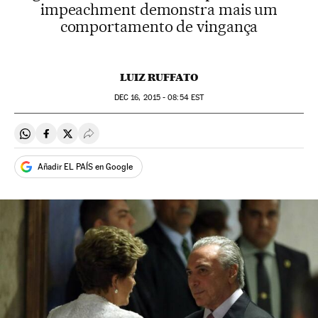
impeachment demonstra mais um
comportamento de vingança
LUIZ RUFFATO
DEC
16, 2015 - 08:54
EST
Compartir en Whatsapp
Compartir en Facebook
Compartir en Twitter
Desplegar Redes Sociales
Añadir EL PAÍS en Google