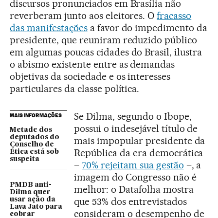
discursos pronunciados em Brasília não
reverberam junto aos eleitores. O
fracasso
das manifestações
a favor do impedimento da
presidente, que reuniram reduzido público
em algumas poucas cidades do Brasil, ilustra
o abismo existente entre as demandas
objetivas da sociedade e os interesses
particulares da classe política.
Se Dilma, segundo o Ibope,
MAIS INFORMAÇÕES
possui o indesejável título de
Metade dos
deputados do
mais impopular presidente da
Conselho de
República da era democrática
Ética está sob
suspeita
–
70% rejeitam sua gestão
–, a
imagem do Congresso não é
PMDB anti-
melhor: o Datafolha mostra
Dilma quer
que 53% dos entrevistados
usar ação da
Lava Jato para
consideram o desempenho de
cobrar