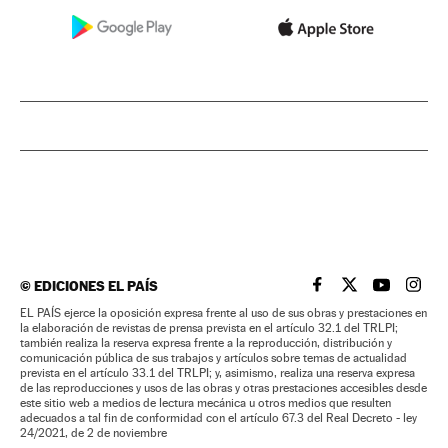
©
EDICIONES EL PAÍS
EL PAÍS BRASIL EN
EL PAÍS BRASI
EL PAÍS B
EL PA
EL PAÍS ejerce la oposición expresa frente al uso de sus obras y prestaciones en
la elaboración de revistas de prensa prevista en el artículo 32.1 del TRLPI;
también realiza la reserva expresa frente a la reproducción, distribución y
comunicación pública de sus trabajos y artículos sobre temas de actualidad
prevista en el artículo 33.1 del TRLPI; y, asimismo, realiza una reserva expresa
de las reproducciones y usos de las obras y otras prestaciones accesibles desde
este sitio web a medios de lectura mecánica u otros medios que resulten
adecuados a tal fin de conformidad con el artículo 67.3 del Real Decreto - ley
24/2021, de 2 de noviembre