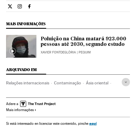
Internacional El País Brasil en Twitter
Internacional El País Brasil en Instagram
Internacional El País Brasil en Facebook
MAIS INFORMAÇÕES
Poluição na China matará 923.000
pessoas até 2030, segundo estudo
XAVIER FONTDEGLÒRIA
| PEQUIM
ARQUIVADO EM
Relações internacionais
Contaminação
Ásia oriental
Mudança climática
ONU
Problemas ambientais
Ásia
Proteção ambiental
Organizações internacionais
Adere a
Mais informações
Relações exteriores
Pequim
Meio ambiente
COP21
Conferência Mudança Climática
Cúpula do clima
aquí
Si está interesado en licenciar este contenido, pinche
Contaminação atmosférica
Cmnucc