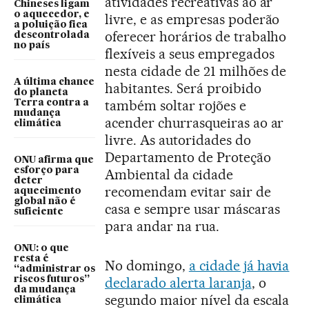
atividades recreativas ao ar
Chineses ligam
o aquecedor, e
livre, e as empresas poderão
a poluição fica
oferecer horários de trabalho
descontrolada
no país
flexíveis a seus empregados
nesta cidade de 21 milhões de
A última chance
habitantes. Será proibido
do planeta
também soltar rojões e
Terra contra a
mudança
acender churrasqueiras ao ar
climática
livre. As autoridades do
Departamento de Proteção
ONU afirma que
esforço para
Ambiental da cidade
deter
recomendam evitar sair de
aquecimento
global não é
casa e sempre usar máscaras
suficiente
para andar na rua.
ONU: o que
resta é
No domingo,
a cidade já havia
“administrar os
riscos futuros”
declarado alerta laranja
, o
da mudança
segundo maior nível da escala
climática