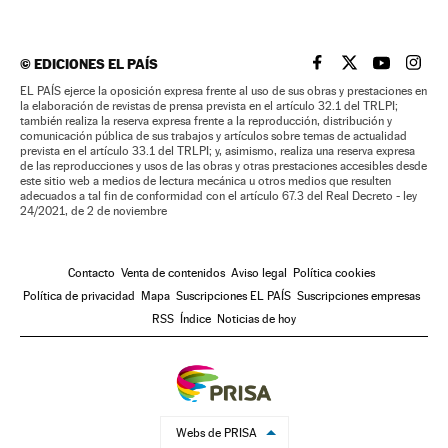
©
EDICIONES EL PAÍS
EL PAÍS BRASIL EN
EL PAÍS BRASI
EL PAÍS B
EL PA
EL PAÍS ejerce la oposición expresa frente al uso de sus obras y prestaciones en
la elaboración de revistas de prensa prevista en el artículo 32.1 del TRLPI;
también realiza la reserva expresa frente a la reproducción, distribución y
comunicación pública de sus trabajos y artículos sobre temas de actualidad
prevista en el artículo 33.1 del TRLPI; y, asimismo, realiza una reserva expresa
de las reproducciones y usos de las obras y otras prestaciones accesibles desde
este sitio web a medios de lectura mecánica u otros medios que resulten
adecuados a tal fin de conformidad con el artículo 67.3 del Real Decreto - ley
24/2021, de 2 de noviembre
Contacto
Venta de contenidos
Aviso legal
Política cookies
Política de privacidad
Mapa
Suscripciones EL PAÍS
Suscripciones empresas
RSS
Índice
Noticias de hoy
Webs de PRISA