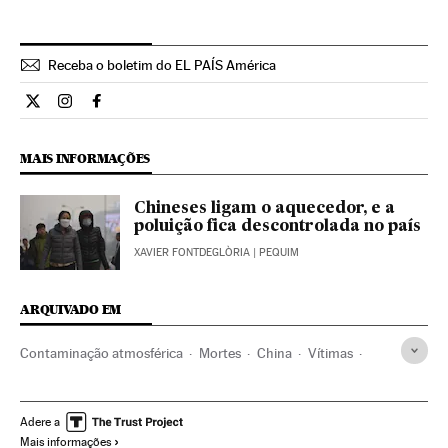
Receba o boletim do EL PAÍS América
Internacional El País Brasil en Twitter
Internacional El País Brasil en Instagram
Internacional El País Brasil en Facebook
MAIS INFORMAÇÕES
Chineses ligam o aquecedor, e a
poluição fica descontrolada no país
XAVIER FONTDEGLÒRIA
| PEQUIM
ARQUIVADO EM
Contaminação atmosférica
Mortes
China
Vítimas
Ásia oriental
Contaminação
Ásia
Problemas ambientais
Acontecimentos
Doenças
Adere a
Mais informações