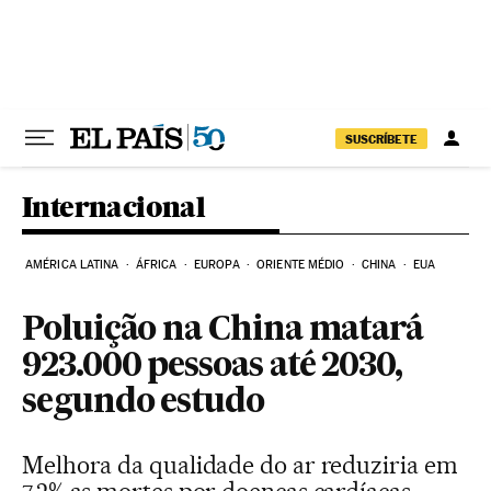
Pular para o conteúdo
SUSCRÍBETE
Internacional
AMÉRICA LATINA
ÁFRICA
EUROPA
ORIENTE MÉDIO
CHINA
EUA
Poluição na China matará
923.000 pessoas até 2030,
segundo estudo
Melhora da qualidade do ar reduziria em