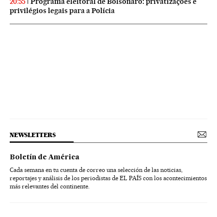
Programa eleitoral de Bolsonaro: privatizações e
20:55
privilégios legais para a Polícia
NEWSLETTERS
Boletín de América
Cada semana en tu cuenta de correo una selección de las noticias,
reportajes y análisis de los periodistas de EL PAÍS con los acontecimientos
más relevantes del continente.