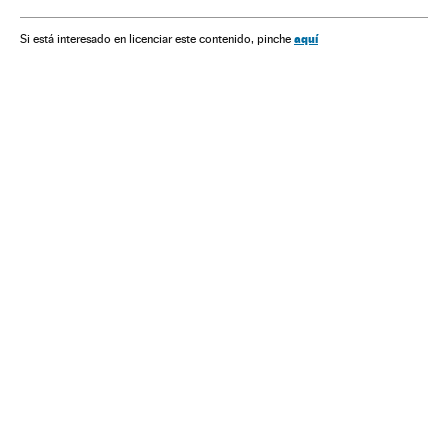
Medicina
Saúde
Meio ambiente
aquí
Si está interesado en licenciar este contenido, pinche