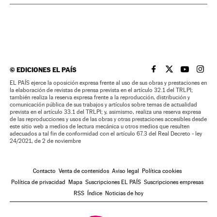
©
EDICIONES EL PAÍS
EL PAÍS BRASIL EN
EL PAÍS BRASI
EL PAÍS B
EL PA
EL PAÍS ejerce la oposición expresa frente al uso de sus obras y prestaciones en
la elaboración de revistas de prensa prevista en el artículo 32.1 del TRLPI;
también realiza la reserva expresa frente a la reproducción, distribución y
comunicación pública de sus trabajos y artículos sobre temas de actualidad
prevista en el artículo 33.1 del TRLPI; y, asimismo, realiza una reserva expresa
de las reproducciones y usos de las obras y otras prestaciones accesibles desde
este sitio web a medios de lectura mecánica u otros medios que resulten
adecuados a tal fin de conformidad con el artículo 67.3 del Real Decreto - ley
24/2021, de 2 de noviembre
Contacto
Venta de contenidos
Aviso legal
Política cookies
Política de privacidad
Mapa
Suscripciones EL PAÍS
Suscripciones empresas
RSS
Índice
Noticias de hoy