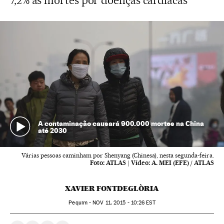
7,2% as mortes por doenças cardíacas
A contaminação causará 900.000 mortes na China
até 2030
Várias pessoas caminham por Shenyang (Chinesa), nesta segunda-feira.
Foto:
ATLAS
|
Vídeo:
A. MEI (EFE) / ATLAS
XAVIER FONTDEGLÒRIA
Pequim -
NOV
11, 2015 - 10:26
EST