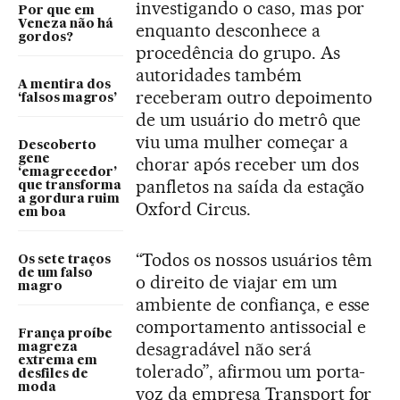
investigando o caso, mas por
Por que em
Veneza não há
enquanto desconhece a
gordos?
procedência do grupo. As
autoridades também
A mentira dos
receberam outro depoimento
‘falsos magros’
de um usuário do metrô que
viu uma mulher começar a
Descoberto
gene
chorar após receber um dos
‘emagrecedor’
panfletos na saída da estação
que transforma
a gordura ruim
Oxford Circus.
em boa
“Todos os nossos usuários têm
Os sete traços
de um falso
o direito de viajar em um
magro
ambiente de confiança, e esse
comportamento antissocial e
França proíbe
desagradável não será
magreza
extrema em
tolerado”, afirmou um porta-
desfiles de
moda
voz da empresa Transport for