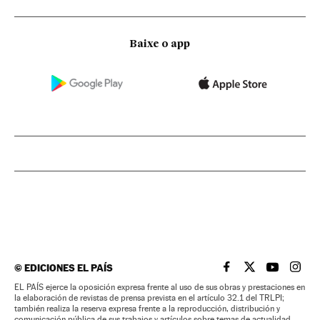
Baixe o app
©
EDICIONES EL PAÍS
EL PAÍS BRASIL EN
EL PAÍS BRASI
EL PAÍS B
EL PA
EL PAÍS ejerce la oposición expresa frente al uso de sus obras y prestaciones en
la elaboración de revistas de prensa prevista en el artículo 32.1 del TRLPI;
también realiza la reserva expresa frente a la reproducción, distribución y
comunicación pública de sus trabajos y artículos sobre temas de actualidad