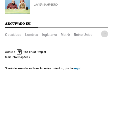
JAVIER SAMPEDRO
ARQUIVADO EM
Obesidade
Londres
Inglaterra
Metrô
Reino Unido
Transporte urbano
Doenças endócrinas
Europa Ocidental
Transporte ferroviário
Discriminação
Adere a
Mais informações
Doenças
Europa
Transporte
Preconceitos
Medicina
Problemas sociais
Saúde
Sociedade
aquí
Si está interesado en licenciar este contenido, pinche