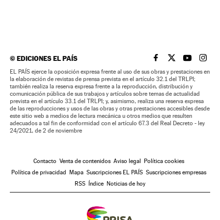
©
EDICIONES EL PAÍS
EL PAÍS BRASIL EN
EL PAÍS BRASI
EL PAÍS B
EL PA
EL PAÍS ejerce la oposición expresa frente al uso de sus obras y prestaciones en
la elaboración de revistas de prensa prevista en el artículo 32.1 del TRLPI;
también realiza la reserva expresa frente a la reproducción, distribución y
comunicación pública de sus trabajos y artículos sobre temas de actualidad
prevista en el artículo 33.1 del TRLPI; y, asimismo, realiza una reserva expresa
de las reproducciones y usos de las obras y otras prestaciones accesibles desde
este sitio web a medios de lectura mecánica u otros medios que resulten
adecuados a tal fin de conformidad con el artículo 67.3 del Real Decreto - ley
24/2021, de 2 de noviembre
Contacto
Venta de contenidos
Aviso legal
Política cookies
Política de privacidad
Mapa
Suscripciones EL PAÍS
Suscripciones empresas
RSS
Índice
Noticias de hoy