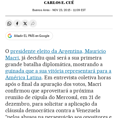
CARLOS E. CUÉ
Buenos Aires -
NOV
23, 2015 - 11:09
EST
Compartir en Whatsapp
Compartir en Facebook
Compartir en Twitter
Desplegar Redes Sociales
Añadir EL PAÍS en Google
O
presidente eleito da Argentina, Mauricio
Macri
, já decidiu qual será a sua primeira
grande batalha diplomática, mostrando a
guinada que a sua vitória representará para a
América Latina
. Em entrevista coletiva horas
após o final da apuração dos votos, Macri
confirmou que aproveitará a próxima
reunião de cúpula do Mercosul, em 21 de
dezembro, para solicitar a aplicação da
cláusula democrática contra a Venezuela
“pelos abusos na perseguição aos opositores e