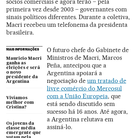
sócios comerciais e agora terão – pela
primeira vez desde 2003 – governantes com
sinais políticos diferentes. Durante a coletiva,
Macri recebeu um telefonema da presidenta
brasileira.
O futuro chefe do Gabinete de
MAIS INFORMAÇÕES
Ministros de Macri, Marcos
Mauricio Macri
ganha as
Peña, antecipou que a
eleições e será
Argentina apoiará a
o novo
presidente da
negociação de
um tratado de
Argentina
livre comércio do Mercosul
com a União Europeia
, que
Vivíamos
está sendo discutido sem
melhor com
Cristina?
sucesso há 16 anos. Até agora,
a Argentina relutava em
Os jovens da
assiná-lo.
classe média
emergente que
votam pela