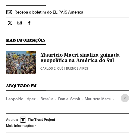
Receba o boletim do EL PAÍS América
Internacional El País Brasil en Twitter
Internacional El País Brasil en Instagram
Internacional El País Brasil en Facebook
MAIS INFORMAÇÕES
Mauricio Macri sinaliza guinada
geopolítica na América do Sul
CARLOS E. CUÉ
| BUENOS AIRES
ARQUIVADO EM
Leopoldo López
Brasília
Daniel Scioli
Mauricio Macri
Mercosul
Eleições Venezuela
Partido dos Trabalhadores
Dilma Rousseff
Venezuela
Adere a
Mais informações
Eleições Argentina
Argentina
Presidente Brasil