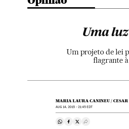
Opinião
Uma luz
Um projeto de lei 
flagrante 
MARIA LAURA CANINEU / CESAR
AUG
14, 2015 - 21:45
EDT
Compartir en Whatsapp
Compartir en Facebook
Compartir en Twitter
Desplegar Redes Soci