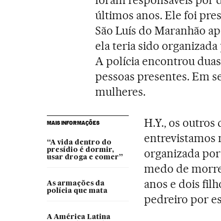
foram responsáveis por d
últimos anos. Ele foi pre
São Luís do Maranhão ap
ela teria sido organizad
A polícia encontrou dua
pessoas presentes. Em se
mulheres.
H.Y., os outros 
MAIS INFORMAÇÕES
entrevistamos n
“A vida dentro do
presídio é dormir,
organizada por
usar droga e comer”
medo de morrer 
anos e dois fi
As armações da
polícia que mata
pedreiro por es
A América Latina