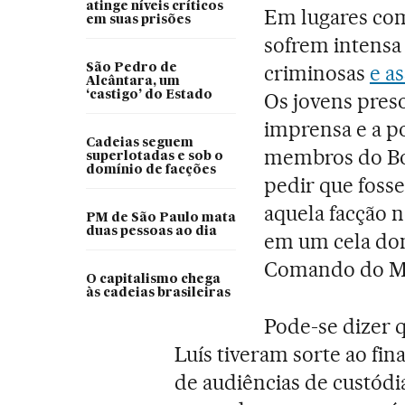
atinge níveis críticos
Em lugares co
em suas prisões
sofrem intensa 
criminosas
e a
São Pedro de
Alcântara, um
‘castigo’ do Estado
Os jovens preso
imprensa e a po
Cadeias seguem
membros do Bon
superlotadas e sob o
domínio de facções
pedir que foss
aquela facção 
PM de São Paulo mata
duas pessoas ao dia
em um cela do
Comando do Mar
O capitalismo chega
às cadeias brasileiras
Pode-se dizer q
Luís tiveram sorte ao fin
de audiências de custódia