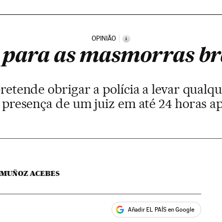
OPINIÃO
i
 para as masmorras bra
pretende obrigar a polícia a levar qualq
à presença de um juiz em até 24 horas ap
 MUÑOZ ACEBES
Añadir EL PAÍS en Google
ales