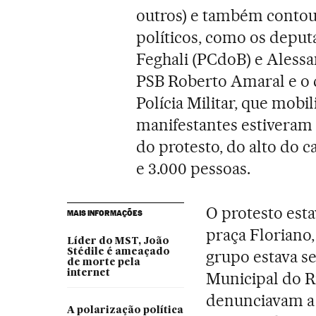
outros) e também contou 
políticos, como os deput
Feghali (PCdoB) e Alessa
PSB Roberto Amaral e o 
Polícia Militar, que mobi
manifestantes estiveram 
do protesto, do alto do 
e 3.000 pessoas.
O protesto est
MAIS INFORMAÇÕES
praça Floriano
Líder do MST, João
Stédile é ameaçado
grupo estava s
de morte pela
internet
Municipal do R
denunciavam a 
A polarização política