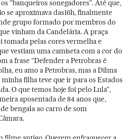
 os “banqueiros sonegadores”. Até que,
io se aproximava das16h, finalmente
nde grupo formado por membros do
ue vinham da Candelária. A praça
i tomada pelas cores vermelha e
 que vestiam uma camiseta com a cor do
m a frase “Defender a Petrobras é
 olha, eu amo a Petrobras, mas a Dilma
minha filha teve que ir para os Estados
da. O que temos hoje foi pelo Lula”,
rmeira aposentada de 84 anos que,
 de bengala ao carro de som
 Câmara.
um filme antigo. Querem enfraquecer a