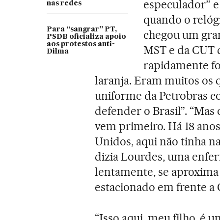
especulador” e
nas redes
quando o relóg
Para “sangrar” PT,
chegou um gra
PSDB oficializa apoio
aos protestos anti-
MST e da CUT q
Dilma
rapidamente fo
laranja. Eram muitos os
uniforme da Petrobras co
defender o Brasil”. “Mas
vem primeiro. Há 18 anos 
Unidos, aqui não tinha na
dizia Lourdes, uma enfe
lentamente, se aproxima
estacionado em frente a
“Isso aqui, meu filho, é 