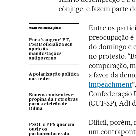
cônjuge, e fazem parte do
Entre os partic
MAIS INFORMAÇÕES
preocupação é 
Para ‘sangrar’ PT,
PSDB oficializa seu
do domingo e c
apoio às
manifestações
no protesto. “B
antigoverno
comparação, m
a favor da dem
A polarização política
nas redes
impeachment
”
Confederação Ú
Bancos coniventes e
propina da Petrobras
(CUT-SP), Adi d
para a eleição de
Dilma
Difícil, porém,
PSOL e PPS querem
ouvir os
um contraponto
parlamentares da