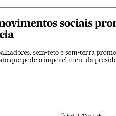
 movimentos sociais pr
cia
balhadores, sem-teto e sem-terra prom
 ato que pede o impeachment da presid
Añadir EL PAÍS en Google