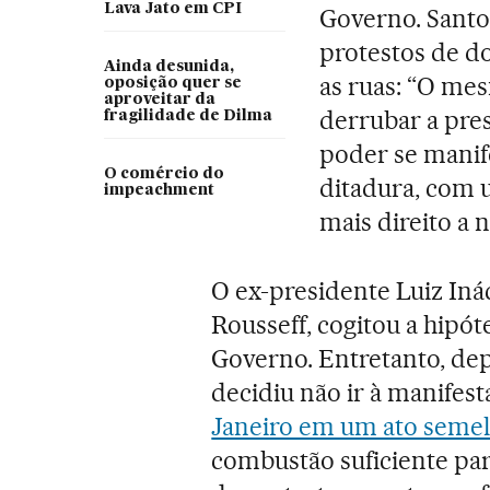
Lava Jato em CPI
Governo. Santo
protestos de d
Ainda desunida,
as ruas: “O me
oposição quer se
aproveitar da
derrubar a pres
fragilidade de Dilma
poder se manif
O comércio do
ditadura, com
impeachment
mais direito a 
O ex-presidente Luiz Inác
Rousseff, cogitou a hipót
Governo. Entretanto, dep
decidiu não ir à manifest
Janeiro em um ato seme
combustão suficiente par