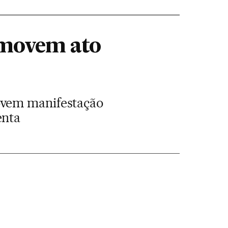
omovem ato
ovem manifestação
enta