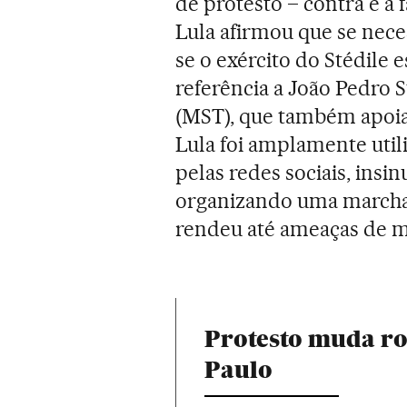
de protesto – contra e a
Lula afirmou que se neces
se o exército do Stédile e
referência a João Pedro 
(MST), que também apoiará
Lula foi amplamente uti
pelas redes sociais, insi
organizando uma marcha 
rendeu até ameaças de mo
Protesto muda rot
Paulo