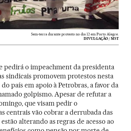
Sem-terra durante protesto no dia 12 em Porto Alegre.
DIVULGAÇÃO / MST
ue pedirá o impeachment da presidenta
as sindicais promovem protestos nesta
s do país em apoio à Petrobras, a favor da
hamado golpismo. Apesar de refutar a
domingo, que visam pedir o
s centrais vão cobrar a derrubada das
 estão alterando as regras de acesso ao
benefícios como pensão por morte de