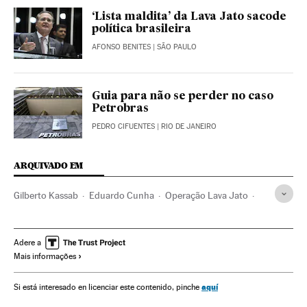
‘Lista maldita’ da Lava Jato sacode
política brasileira
AFONSO BENITES
| SÃO PAULO
Guia para não se perder no caso
Petrobras
PEDRO CIFUENTES
| RIO DE JANEIRO
ARQUIVADO EM
Gilberto Kassab
Eduardo Cunha
Operação Lava Jato
Câmara Deputados
Investigação policial
Dilma Rousseff
Caso Petrobras
Partido dos Trabalhadores
Adere a
Mais informações
Lavagem dinheiro
Presidente Brasil
Financiamento ilegal
Subornos
Presidência Brasil
aquí
Si está interesado en licenciar este contenido, pinche