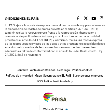
©
EDICIONES EL PAÍS
EL PAÍS BRASIL EN
EL PAÍS BRASI
EL PAÍS B
EL PA
EL PAÍS ejerce la oposición expresa frente al uso de sus obras y prestaciones en
la elaboración de revistas de prensa prevista en el artículo 32.1 del TRLPI;
también realiza la reserva expresa frente a la reproducción, distribución y
comunicación pública de sus trabajos y artículos sobre temas de actualidad
prevista en el artículo 33.1 del TRLPI; y, asimismo, realiza una reserva expresa
de las reproducciones y usos de las obras y otras prestaciones accesibles desde
este sitio web a medios de lectura mecánica u otros medios que resulten
adecuados a tal fin de conformidad con el artículo 67.3 del Real Decreto - ley
24/2021, de 2 de noviembre
Contacto
Venta de contenidos
Aviso legal
Política cookies
Política de privacidad
Mapa
Suscripciones EL PAÍS
Suscripciones empresas
RSS
Índice
Noticias de hoy
Webs de PRISA