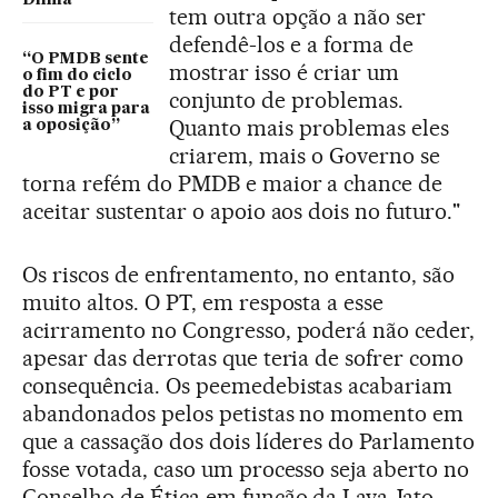
Dilma
tem outra opção a não ser
defendê-los e a forma de
“O PMDB sente
mostrar isso é criar um
o fim do ciclo
do PT e por
conjunto de problemas.
isso migra para
Quanto mais problemas eles
a oposição”
criarem, mais o Governo se
torna refém do PMDB e maior a chance de
aceitar sustentar o apoio aos dois no futuro."
Os riscos de enfrentamento, no entanto, são
muito altos. O PT, em resposta a esse
acirramento no Congresso, poderá não ceder,
apesar das derrotas que teria de sofrer como
consequência. Os peemedebistas acabariam
abandonados pelos petistas no momento em
que a cassação dos dois líderes do Parlamento
fosse votada, caso um processo seja aberto no
Conselho de Ética em função da Lava Jato.