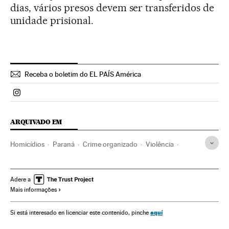
dias, vários presos devem ser transferidos de
unidade prisional.
Receba o boletim do EL PAÍS América
Politica El País Brasil en Instagram
ARQUIVADO EM
Homicídios
Paraná
Crime organizado
Violência
Segurança penitenciária
Prisões
Brasil
Delinquência
Problemas sociais
Centros penitenciários
Adere a
Mais informações
América do Sul
América Latina
Acontecimentos
Regime penitenciário
Delitos
América
Sociedade
aquí
Si está interesado en licenciar este contenido, pinche
Justiça