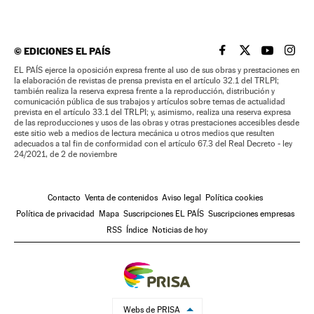
©
EDICIONES EL PAÍS
EL PAÍS BRASIL EN
EL PAÍS BRASI
EL PAÍS B
EL PA
EL PAÍS ejerce la oposición expresa frente al uso de sus obras y prestaciones en
la elaboración de revistas de prensa prevista en el artículo 32.1 del TRLPI;
también realiza la reserva expresa frente a la reproducción, distribución y
comunicación pública de sus trabajos y artículos sobre temas de actualidad
prevista en el artículo 33.1 del TRLPI; y, asimismo, realiza una reserva expresa
de las reproducciones y usos de las obras y otras prestaciones accesibles desde
este sitio web a medios de lectura mecánica u otros medios que resulten
adecuados a tal fin de conformidad con el artículo 67.3 del Real Decreto - ley
24/2021, de 2 de noviembre
Contacto
Venta de contenidos
Aviso legal
Política cookies
Política de privacidad
Mapa
Suscripciones EL PAÍS
Suscripciones empresas
RSS
Índice
Noticias de hoy
Webs de PRISA