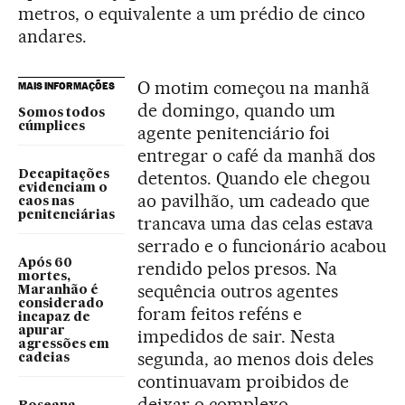
metros, o equivalente a um prédio de cinco
andares.
O motim começou na manhã
MAIS INFORMAÇÕES
de domingo, quando um
Somos todos
cúmplices
agente penitenciário foi
entregar o café da manhã dos
detentos. Quando ele chegou
Decapitações
evidenciam o
ao pavilhão, um cadeado que
caos nas
penitenciárias
trancava uma das celas estava
serrado e o funcionário acabou
Após 60
rendido pelos presos. Na
mortes,
sequência outros agentes
Maranhão é
considerado
foram feitos reféns e
incapaz de
apurar
impedidos de sair. Nesta
agressões em
segunda, ao menos dois deles
cadeias
continuavam proibidos de
deixar o complexo