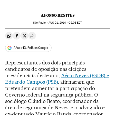
AFONSO BENITES
São Paulo -
AUG
01, 2014 - 09:06
EDT
Compartir en Whatsapp
Compartir en Facebook
Compartir en Twitter
Desplegar Redes Sociales
Añadir EL PAÍS en Google
Representantes dos dois principais
candidatos de oposição nas eleições
presidenciais deste ano,
Aécio Neves (PSDB) e
Eduardo Campos (PSB)
, afirmaram que
pretendem aumentar a participação do
Governo federal na segurança pública. O
sociólogo Cláudio Beato, coordenador da
área de segurança de Neves, e o advogado e
ex-deputado Maurício Rands, coordenador