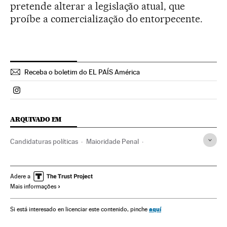
pretende alterar a legislação atual, que
proíbe a comercialização do entorpecente.
Receba o boletim do EL PAÍS América
Politica El País Brasil en Instagram
ARQUIVADO EM
Candidaturas políticas
Maioridade Penal
Segurança penitenciária
Responsabilidade penal
Polícia
Prisões
Brasil
Código penal
Adere a
Mais informações
Força segurança
Centros penitenciários
América do Sul
América Latina
Eleições
aquí
Si está interesado en licenciar este contenido, pinche
Códigos legais
Regime penitenciário
América