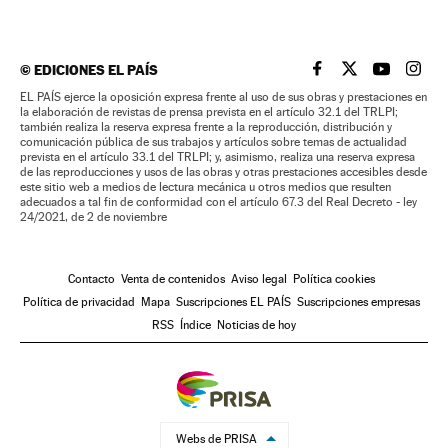
©
EDICIONES EL PAÍS
EL PAÍS BRASIL EN
EL PAÍS BRASI
EL PAÍS B
EL PA
EL PAÍS ejerce la oposición expresa frente al uso de sus obras y prestaciones en
la elaboración de revistas de prensa prevista en el artículo 32.1 del TRLPI;
también realiza la reserva expresa frente a la reproducción, distribución y
comunicación pública de sus trabajos y artículos sobre temas de actualidad
prevista en el artículo 33.1 del TRLPI; y, asimismo, realiza una reserva expresa
de las reproducciones y usos de las obras y otras prestaciones accesibles desde
este sitio web a medios de lectura mecánica u otros medios que resulten
adecuados a tal fin de conformidad con el artículo 67.3 del Real Decreto - ley
24/2021, de 2 de noviembre
Contacto
Venta de contenidos
Aviso legal
Política cookies
Política de privacidad
Mapa
Suscripciones EL PAÍS
Suscripciones empresas
RSS
Índice
Noticias de hoy
Webs de PRISA