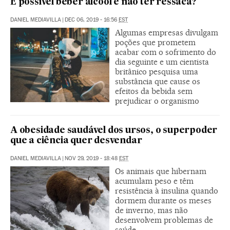
É possível beber álcool e não ter ressaca?
DANIEL MEDIAVILLA
|
DEC 06, 2019 - 16:56
EST
Algumas empresas divulgam
poções que prometem
acabar com o sofrimento do
dia seguinte e um cientista
britânico pesquisa uma
substância que cause os
efeitos da bebida sem
prejudicar o organismo
A obesidade saudável dos ursos, o superpoder
que a ciência quer desvendar
DANIEL MEDIAVILLA
|
NOV 29, 2019 - 18:48
EST
Os animais que hibernam
acumulam peso e têm
resistência à insulina quando
dormem durante os meses
de inverno, mas não
desenvolvem problemas de
saúde