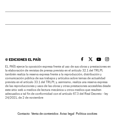
©
EDICIONES EL PAÍS
EL PAÍS BRASIL EN
EL PAÍS BRASI
EL PAÍS B
EL PA
EL PAÍS ejerce la oposición expresa frente al uso de sus obras y prestaciones en
la elaboración de revistas de prensa prevista en el artículo 32.1 del TRLPI;
también realiza la reserva expresa frente a la reproducción, distribución y
comunicación pública de sus trabajos y artículos sobre temas de actualidad
prevista en el artículo 33.1 del TRLPI; y, asimismo, realiza una reserva expresa
de las reproducciones y usos de las obras y otras prestaciones accesibles desde
este sitio web a medios de lectura mecánica u otros medios que resulten
adecuados a tal fin de conformidad con el artículo 67.3 del Real Decreto - ley
24/2021, de 2 de noviembre
Contacto
Venta de contenidos
Aviso legal
Política cookies