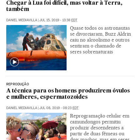
Chegar à Lua foi difícil, mas voltar à Terra,
também
DANIEL MEDIAVILLA
|
JUL 15, 2019 - 13:38
EDT
Quase todos os astronautas
se divorciaram, Buzz Aldrin
caiu no alcoolismo e outros
sentiram o chamado de
seres sobrenaturais
REPRODUÇÃO
A técnica para os homens produzirem óvulos
e mulheres, espermatozoides
DANIEL MEDIAVILLA
|
JUL 08, 2019 - 08:23
EDT
Reprogramação celular em
camundongos permitiu
produzir descendentes a
partir de duas fêmeas ou
dois machos, mas em seres