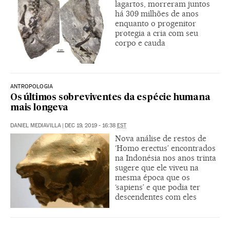
lagartos, morreram juntos
há 309 milhões de anos
enquanto o progenitor
protegia a cria com seu
corpo e cauda
ANTROPOLOGIA
Os últimos sobreviventes da espécie humana
mais longeva
DANIEL MEDIAVILLA
|
DEC 19, 2019 - 16:38
EST
Nova análise de restos de
‘Homo erectus’ encontrados
na Indonésia nos anos trinta
sugere que ele viveu na
mesma época que os
‘sapiens’ e que podia ter
descendentes com eles