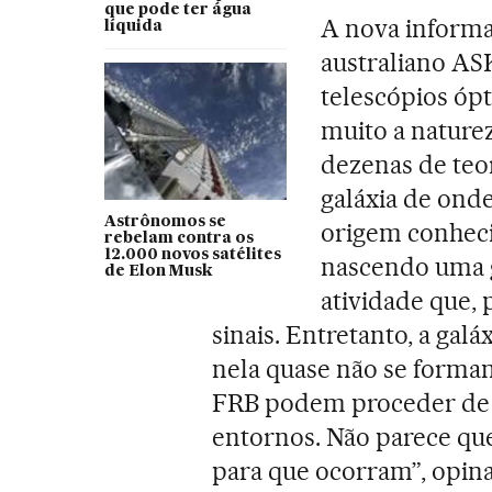
que pode ter água
A nova informa
líquida
australiano AS
telescópios óp
muito a nature
dezenas de teo
galáxia de onde
Astrônomos se
origem conheci
rebelam contra os
12.000 novos satélites
nascendo uma g
de Elon Musk
atividade que, 
sinais. Entretanto, a gal
nela quase não se formam
FRB podem proceder de 
entornos. Não parece que
para que ocorram”, opina