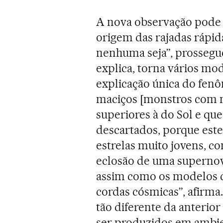
A nova observação pode si
origem das rajadas rápid
nenhuma seja”, prossegue
explica, torna vários m
explicação única do fen
maciços [monstros com m
superiores à do Sol e que
descartados, porque este
estrelas muito jovens, 
eclosão de uma supernov
assim como os modelos q
cordas cósmicas”, afirma.
tão diferente da anteri
ser produzidos em ambien