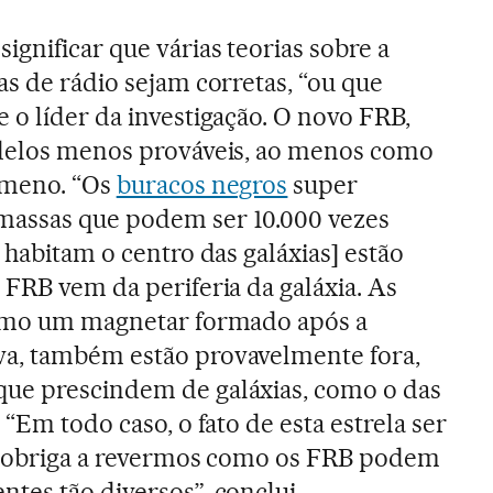
gnificar que várias teorias sobre a
as de rádio sejam corretas, “ou que
 o líder da investigação. O novo FRB,
odelos menos prováveis, ao menos como
ômeno. “Os
buracos negros
super
assas que podem ser 10.000 vezes
 habitam o centro das galáxias] estão
 FRB vem da periferia da galáxia. As
como um magnetar formado após a
a, também estão provavelmente fora,
ue prescindem de galáxias, como o das
 “Em todo caso, o fato de esta estrela ser
or obriga a revermos como os FRB podem
tes tão diversos”, conclui.