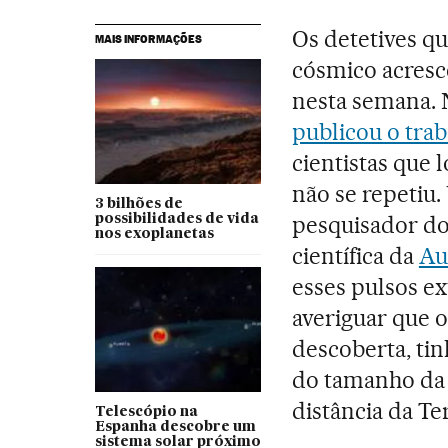
Os detetives q
MAIS INFORMAÇÕES
cósmico acres
nesta semana. N
publicou o tra
cientistas que 
não se repetiu.
3 bilhões de
pesquisador do
possibilidades de vida
nos exoplanetas
científica da
Au
esses pulsos e
averiguar que 
descoberta, tin
do tamanho d
distância da Te
Telescópio na
Espanha descobre um
sistema solar próximo