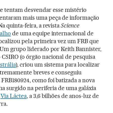
ue tentam desvendar esse mistério
centaram mais uma peça de informação
a quinta-feira, a revista
Science
balho
de uma equipe internacional de
localizou pela primeira vez um FRB que
 Um grupo liderado por Keith Bannister,
 CSIRO (o órgão nacional de pesquisa
strália
), criou um sistema para localizar
xtremamente breves e conseguiu
o FRB180924, como foi batizada a nova
ha surgido na periferia de uma galáxia
a
Via Láctea
, a 3,6 bilhões de anos-luz de
rra.