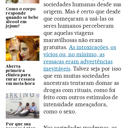
sociedades humanas desde sua
Como o corpo
origem. Mas é certo que desde
responde
que começaram a usá-las os
quando se bebe
álcool em
seres humanos perceberam
jejum?
que aquelas viagens
maravilhosas não eram
gratuitas.
As intoxicações, os
vícios ou, no mínimo, as
ressacas eram advertências
Aberta
inevitáveis
. Talvez seja por isso
primeira
que em muitas sociedades
clínica para
curar ressaca
ancestrais tentaram domar as
em meia hora
drogas com rituais, como foi
feito com outros estímulos de
intensidade ameaçadora,
como o sexo.
Por que sua
Nas sociedades modernas, os