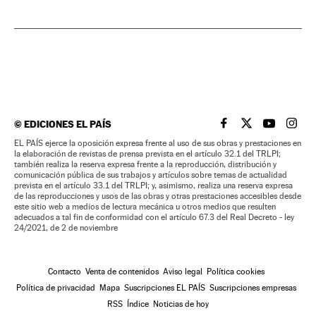
©
EDICIONES EL PAÍS
EL PAÍS BRASIL EN
EL PAÍS BRASI
EL PAÍS B
EL PA
EL PAÍS ejerce la oposición expresa frente al uso de sus obras y prestaciones en
la elaboración de revistas de prensa prevista en el artículo 32.1 del TRLPI;
también realiza la reserva expresa frente a la reproducción, distribución y
comunicación pública de sus trabajos y artículos sobre temas de actualidad
prevista en el artículo 33.1 del TRLPI; y, asimismo, realiza una reserva expresa
de las reproducciones y usos de las obras y otras prestaciones accesibles desde
este sitio web a medios de lectura mecánica u otros medios que resulten
adecuados a tal fin de conformidad con el artículo 67.3 del Real Decreto - ley
24/2021, de 2 de noviembre
Contacto
Venta de contenidos
Aviso legal
Política cookies
Política de privacidad
Mapa
Suscripciones EL PAÍS
Suscripciones empresas
RSS
Índice
Noticias de hoy