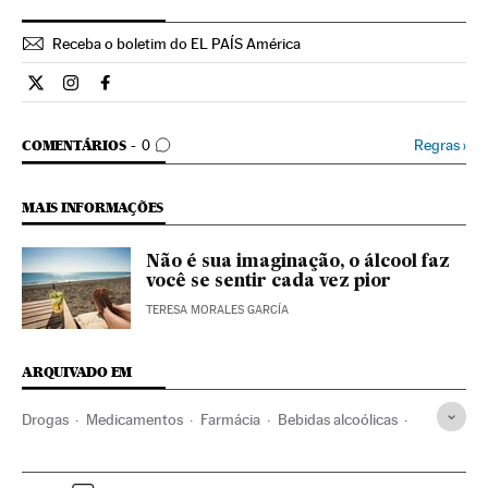
Receba o boletim do EL PAÍS América
Ciencia El País Brasil en Twitter
Ciencia El País Brasil en Instagram
Ciencia El País Brasil en Facebook
COMENTÁRIOS
Regras
›
COMENTÁRIOS
0
MAIS INFORMAÇÕES
Não é sua imaginação, o álcool faz
você se sentir cada vez pior
TERESA MORALES GARCÍA
ARQUIVADO EM
Drogas
Medicamentos
Farmácia
Bebidas alcoólicas
Bebidas
Alimentos
Medicina
Alimentação