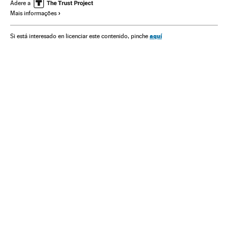
Sociedade
Saúde
Ciência
Adere a
Mais informações
aquí
Si está interesado en licenciar este contenido, pinche