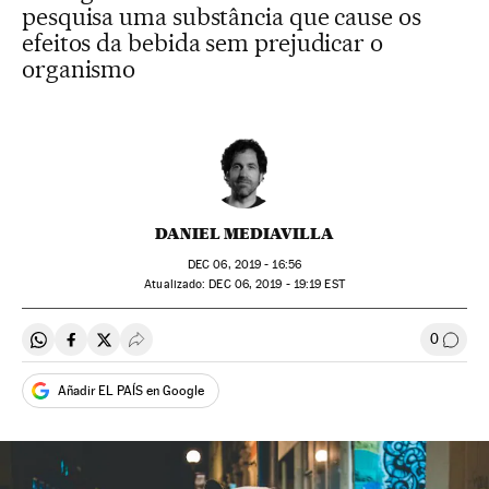
pesquisa uma substância que cause os
efeitos da bebida sem prejudicar o
organismo
DANIEL MEDIAVILLA
DEC
06, 2019 - 16:56
atualizado:
DEC
06, 2019 - 19:19
EST
0
Compartir en Whatsapp
Compartir en Facebook
Compartir en Twitter
Desplegar Redes Sociales
Comen
Añadir EL PAÍS en Google