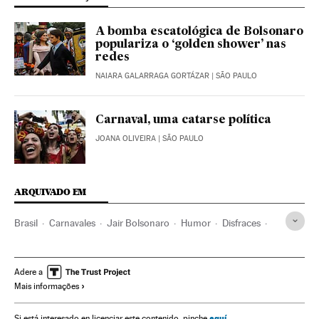
A bomba escatológica de Bolsonaro
populariza o ‘golden shower’ nas
redes
NAIARA GALARRAGA GORTÁZAR
| SÃO PAULO
Carnaval, uma catarse política
JOANA OLIVEIRA
| SÃO PAULO
ARQUIVADO EM
Brasil
Carnavales
Jair Bolsonaro
Humor
Disfraces
Crítica
Política
Marielle Franco
Gobierno
Latinoamérica
Twitter
Adere a
Mais informações
aquí
Si está interesado en licenciar este contenido, pinche