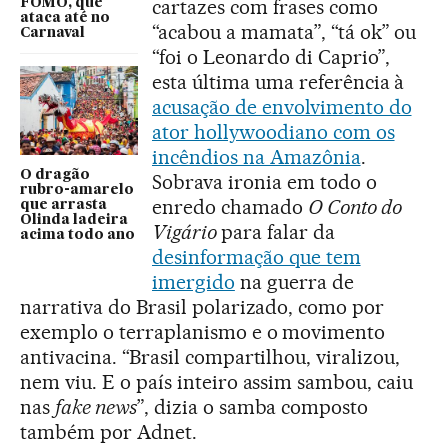
cartazes com frases como
FOMO, que
ataca até no
“acabou a mamata”, “tá ok” ou
Carnaval
“foi o Leonardo di Caprio”,
esta última uma referência à
acusação de envolvimento do
ator hollywoodiano com os
incêndios na Amazônia
.
O dragão
Sobrava ironia em todo o
rubro-amarelo
enredo chamado
O Conto do
que arrasta
Olinda ladeira
Vigário
para falar da
acima todo ano
desinformação que tem
imergido
na guerra de
narrativa do Brasil polarizado, como por
exemplo o terraplanismo e o movimento
antivacina. “Brasil compartilhou, viralizou,
nem viu. E o país inteiro assim sambou, caiu
nas
fake news
”, dizia o samba composto
também por Adnet.