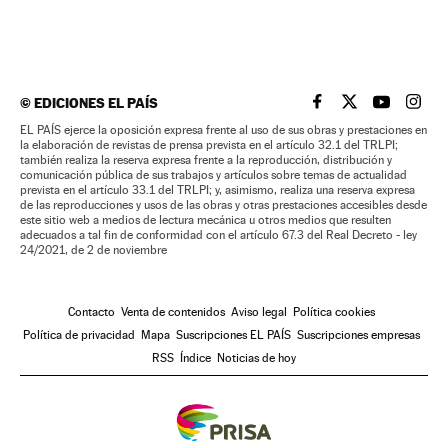
©
EDICIONES EL PAÍS
EL PAÍS BRASIL EN
EL PAÍS BRASI
EL PAÍS B
EL PA
EL PAÍS ejerce la oposición expresa frente al uso de sus obras y prestaciones en
la elaboración de revistas de prensa prevista en el artículo 32.1 del TRLPI;
también realiza la reserva expresa frente a la reproducción, distribución y
comunicación pública de sus trabajos y artículos sobre temas de actualidad
prevista en el artículo 33.1 del TRLPI; y, asimismo, realiza una reserva expresa
de las reproducciones y usos de las obras y otras prestaciones accesibles desde
este sitio web a medios de lectura mecánica u otros medios que resulten
adecuados a tal fin de conformidad con el artículo 67.3 del Real Decreto - ley
24/2021, de 2 de noviembre
Contacto
Venta de contenidos
Aviso legal
Política cookies
Política de privacidad
Mapa
Suscripciones EL PAÍS
Suscripciones empresas
RSS
Índice
Noticias de hoy