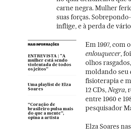
carne negra. Mulher feri
suas forças. Sobrepondo-s
inflige, e à perda de vári
Em 1997, com o
MAIS INFORMAÇÕES
enlouquecer
, f
ENTREVISTA | "A
mulher está sendo
olhos rasgados
violentada de todos
os jeitos”
moldando seu c
fisioterapia e 
Uma playlist de Elza
12 CDs,
Negra
, 
Soares
entre 1960 e 1
“Coração de
pesquisador Ma
brasileiro pulsa mais
do que a mente”,
opina a artista
Elza Soares nas