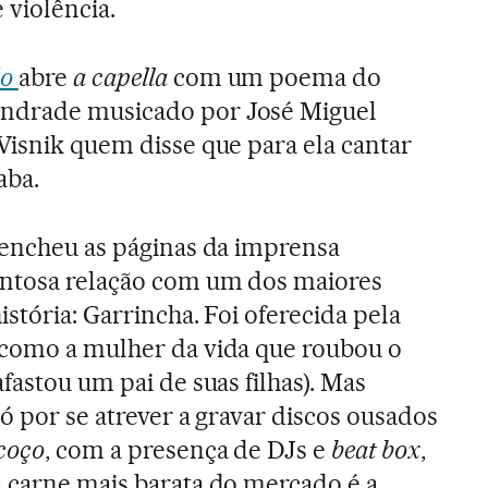
violência.
do
abre
a capella
com um poema do
ndrade musicado por José Miguel
Wisnik quem disse que para ela cantar
aba.
 encheu as páginas da imprensa
entosa relação com um dos maiores
istória: Garrincha. Foi oferecida pela
 como a mulher da vida que roubou o
fastou um pai de suas filhas). Mas
ó por se atrever a gravar discos ousados
scoço
, com a presença de DJs e
beat box
,
 carne mais barata do mercado é a