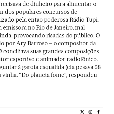
Precisava de dinheiro para alimentar o
um dos populares concursos de
anizado pela então poderosa Rádio Tupi.
 emissora no Rio de Janeiro, mal
ainda, provocando risadas do público. O
o por Ary Barroso – o compositor da
l
conciliava suas grandes composições
tor esportivo e animador radiofônico.
untar à garota esquálida (ela pesava 38
la vinha. “Do planeta fome”, respondeu
a
Cultura El País Bra
Cultura El Pa
Cultura 