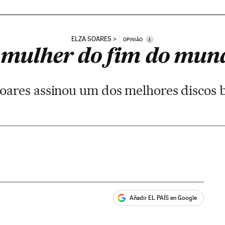
ELZA SOARES
i
OPINIÃO
 mulher do fim do mun
oares assinou um dos melhores discos b
Añadir EL PAÍS en Google
ales