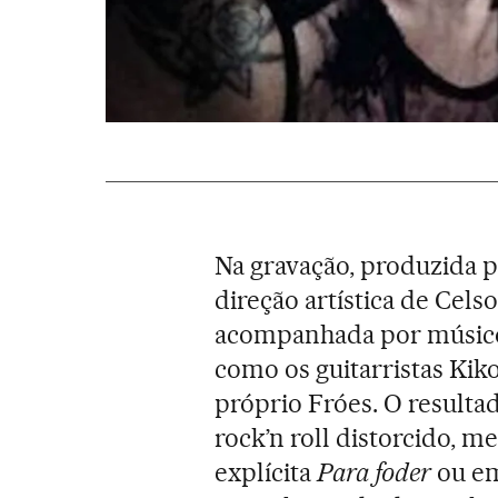
Na gravação, produzida 
direção artística de Cels
acompanhada por músico
como os guitarristas Kik
próprio Fróes. O result
rock’n roll distorcido, m
explícita
Para foder
ou e