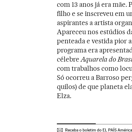
com 13 anos já era mãe. 
filho e se inscreveu em 
aspirantes a artista org
Apareceu nos estúdios da
penteada e vestida pior 
programa era apresentad
célebre
Aquarela do Brasi
com trabalhos como locu
Só ocorreu a Barroso perg
quilos) de que planeta e
Elza.
Receba o boletim do EL PAÍS Améric