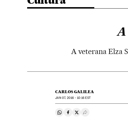
Cultura
A
A veterana Elza S
CARLOS GALILEA
JAN
07, 2016 - 10:16
EST
Compartir en Whatsapp
Compartir en Facebook
Compartir en Twitter
Desplegar Redes Soci