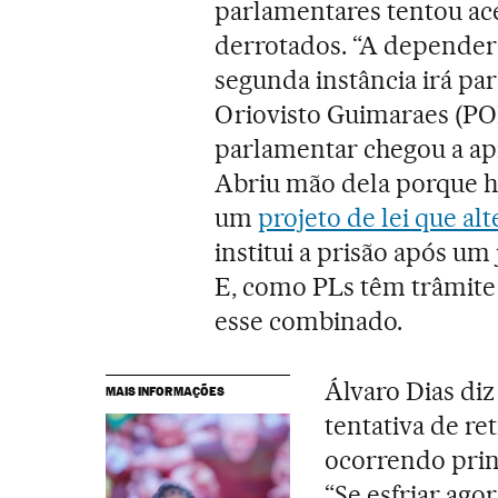
parlamentares tentou ace
derrotados. “A depender 
segunda instância irá pa
Oriovisto Guimaraes (POD
parlamentar chegou a ap
Abriu mão dela porque h
um
projeto de lei que al
institui a prisão após u
E, como PLs têm trâmite
esse combinado.
Álvaro Dias diz
MAIS INFORMAÇÕES
tentativa de re
ocorrendo prin
“Se esfriar ag