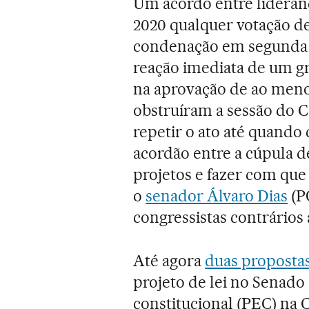
Um acordo entre lidera
2020 qualquer votação de
condenação em segunda i
reação imediata de um g
na aprovação de ao meno
obstruíram a sessão do 
repetir o ato até quando
acordão entre a cúpula d
projetos e fazer com que
o
senador Álvaro Dias
(P
congressistas contrários
Até agora
duas proposta
projeto de lei no Senad
constitucional (PEC) na