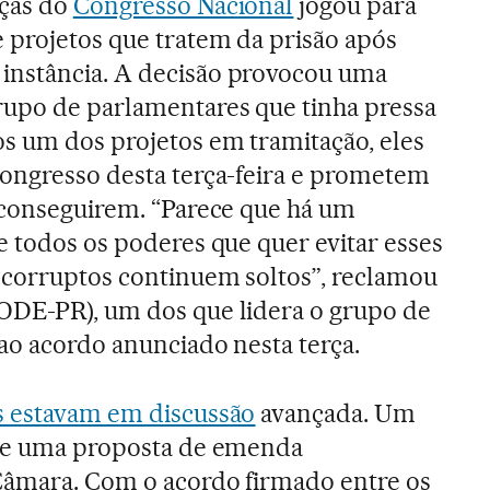
nças do
Congresso Nacional
jogou para
 projetos que tratem da prisão após
nstância. A decisão provocou uma
rupo de parlamentares que tinha pressa
s um dos projetos em tramitação, eles
Congresso desta terça-feira e prometem
 conseguirem. “Parece que há um
e todos os poderes que quer evitar esses
 corruptos continuem soltos”, reclamou
ODE-PR), um dos que lidera o grupo de
 ao acordo anunciado nesta terça.
s estavam em discussão
avançada. Um
o e uma proposta de emenda
 Câmara. Com o acordo firmado entre os