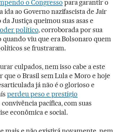
ompendo o Congresso
para garantir o
 ida ao Governo nazifascista de Jair
da Justiça queimou suas asas e
oder político
, corroborada por sua
o quando viu que era Bolsonaro quem
líticos se frustraram.
curar culpados, nem isso cabe a este
ar que o Brasil sem Lula e Moro e hoje
articulada já não é o glorioso e
aís
perdeu peso e prestígio
convivência pacífica, com suas
rise econômica e social.
ste mais e não existirá novamente, nem