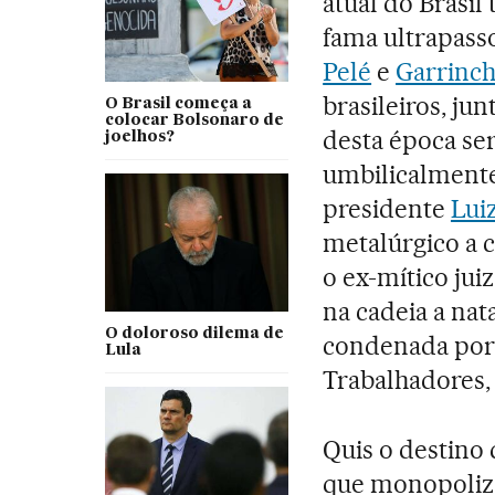
atual do Brasil
fama ultrapasso
Pelé
e
Garrinc
brasileiros, j
O Brasil começa a
colocar Bolsonaro de
desta época se
joelhos?
umbilicalmente 
presidente
Luiz
metalúrgico a 
o ex-mítico jui
na cadeia a nat
O doloroso dilema de
condenada por 
Lula
Trabalhadores,
Quis o destino
que monopoliza