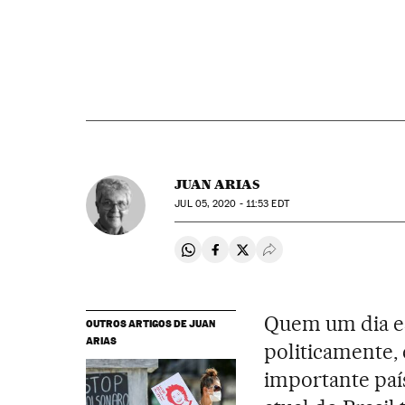
JUAN ARIAS
JUL
05, 2020 - 11:53
EDT
Compartir en Whatsapp
Compartir en Facebook
Compartir en Twitter
Desplegar Redes Soci
Quem um dia es
OUTROS ARTIGOS DE JUAN
ARIAS
politicamente, 
importante paí