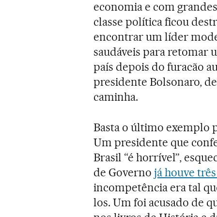
economia e com grandes q
classe política ficou des
encontrar um líder moder
saudáveis para retomar
país depois do furacão a
presidente Bolsonaro, d
caminha.
Basta o último exemplo 
Um presidente que confe
Brasil “é horrível”, esq
de Governo
já houve trê
incompetência era tal que
los. Um foi acusado de q