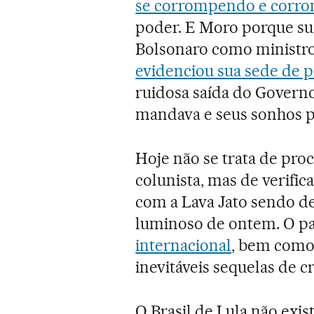
se corrompendo e corr
poder. E Moro porque sua
Bolsonaro como ministro 
evidenciou sua sede de p
ruidosa saída do Govern
mandava e seus sonhos po
Hoje não se trata de pro
colunista, mas de verific
com a Lava Jato sendo des
luminoso de ontem. O p
internacional
, bem como 
inevitáveis sequelas de c
O Brasil de Lula não exi