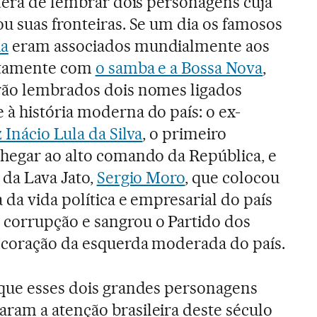
 terá de lembrar dois personagens cuja
u suas fronteiras. Se um dia os famosos
ha
eram associados mundialmente aos
untamente com
o samba e a Bossa Nova
,
rão lembrados dois nomes ligados
à história moderna do país: o ex-
 Inácio Lula da Silva
, o primeiro
chegar ao alto comando da República, e
z da Lava Jato,
Sergio Moro
, que colocou
a da vida política e empresarial do país
corrupção e sangrou o Partido dos
 coração da esquerda moderada do país.
 que esses dois grandes personagens
ram a atenção brasileira deste século