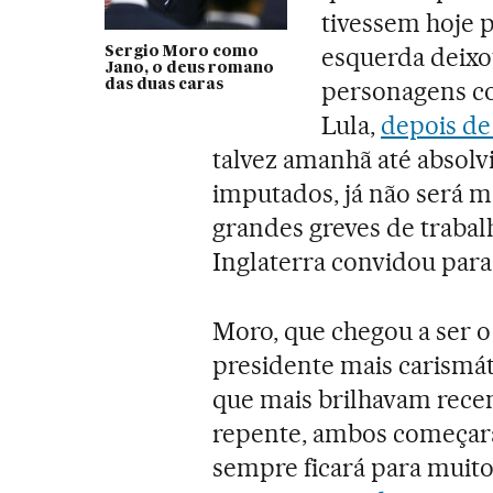
tivessem hoje 
esquerda deixou
Sergio Moro como
Jano, o deus romano
personagens c
das duas caras
Lula,
depois de
talvez amanhã até absolv
imputados, já não será ma
grandes greves de trabal
Inglaterra convidou para
Moro, que chegou a ser o
presidente mais carismáti
que mais brilhavam recen
repente, ambos começara
sempre ficará para muito