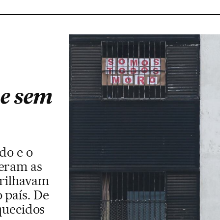
 e sem
do e o
 eram as
brilhavam
 país. De
quecidos