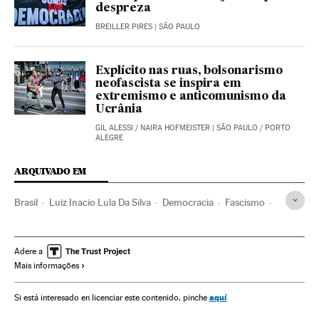
despreza
BREILLER PIRES
| SÃO PAULO
Explícito nas ruas, bolsonarismo
neofascista se inspira em
extremismo e anticomunismo da
Ucrânia
GIL ALESSI
/
NAIRA HOFMEISTER
| SÃO PAULO / PORTO
ALEGRE
ARQUIVADO EM
Brasil
Luiz Inacio Lula Da Silva
Democracia
Fascismo
Ultradireita
Extrema direita
Partido dos Trabalhadores
Sindicatos
Ditadura
Ditadura Militar Brasil
Adere a
Mais informações
Jair Bolsonaro
Golpes estado
Direitos humanos
Extrema esquerda
aquí
Si está interesado en licenciar este contenido, pinche