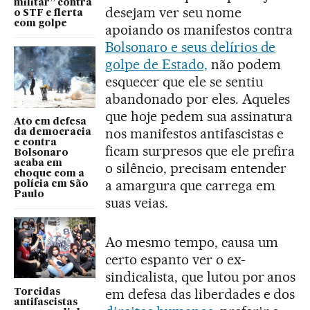
militar” contra
desejam ver seu nome
o STF e flerta
com golpe
apoiando os manifestos contra
Bolsonaro e seus delírios de
golpe de Estado,
não podem
esquecer que ele se sentiu
abandonado por eles. Aqueles
que hoje pedem sua assinatura
Ato em defesa
nos manifestos antifascistas e
da democracia
e contra
ficam surpresos que ele prefira
Bolsonaro
acaba em
o silêncio, precisam entender
choque com a
a amargura que carrega em
polícia em São
Paulo
suas veias.
Ao mesmo tempo, causa um
certo espanto ver o ex-
sindicalista, que lutou por anos
em defesa das liberdades e dos
Torcidas
antifascistas