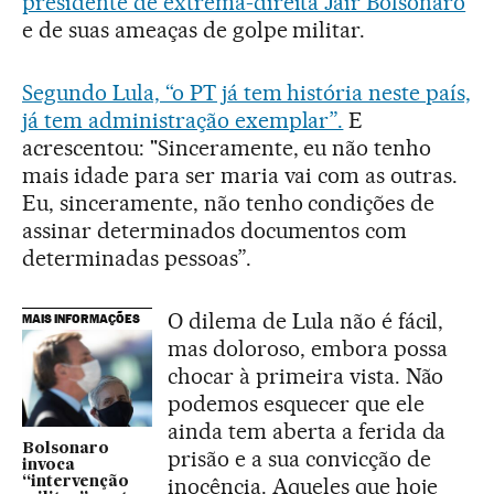
presidente de extrema-direita Jair Bolsonaro
e de suas ameaças de golpe militar.
Segundo Lula, “o PT já tem história neste país,
já tem administração exemplar”.
E
acrescentou: "Sinceramente, eu não tenho
mais idade para ser maria vai com as outras.
Eu, sinceramente, não tenho condições de
assinar determinados documentos com
determinadas pessoas”.
O dilema de Lula não é fácil,
MAIS INFORMAÇÕES
mas doloroso, embora possa
chocar à primeira vista. Não
podemos esquecer que ele
ainda tem aberta a ferida da
Bolsonaro
prisão e a sua convicção de
invoca
inocência. Aqueles que hoje
“intervenção