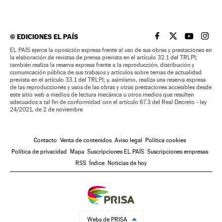
©
EDICIONES EL PAÍS
EL PAÍS BRASIL EN
EL PAÍS BRASI
EL PAÍS B
EL PA
EL PAÍS ejerce la oposición expresa frente al uso de sus obras y prestaciones en
la elaboración de revistas de prensa prevista en el artículo 32.1 del TRLPI;
también realiza la reserva expresa frente a la reproducción, distribución y
comunicación pública de sus trabajos y artículos sobre temas de actualidad
prevista en el artículo 33.1 del TRLPI; y, asimismo, realiza una reserva expresa
de las reproducciones y usos de las obras y otras prestaciones accesibles desde
este sitio web a medios de lectura mecánica u otros medios que resulten
adecuados a tal fin de conformidad con el artículo 67.3 del Real Decreto - ley
24/2021, de 2 de noviembre
Contacto
Venta de contenidos
Aviso legal
Política cookies
Política de privacidad
Mapa
Suscripciones EL PAÍS
Suscripciones empresas
RSS
Índice
Noticias de hoy
Webs de PRISA