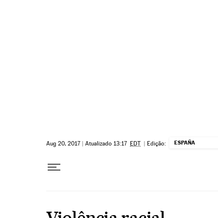
Pular para o conteúdo
ESPAÑA
Aug 20, 2017
|
Atualizado 13:17
EDT
|
Edição:
Violência racial