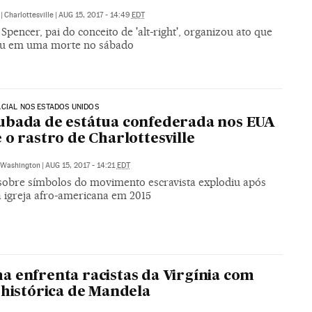
|
Charlottesville
|
AUG 15, 2017 - 14:49
EDT
Spencer, pai do conceito de 'alt-right', organizou ato que
u em uma morte no sábado
CIAL NOS ESTADOS UNIDOS
bada de estátua confederada nos EUA
 o rastro de Charlottesville
Washington
|
AUG 15, 2017 - 14:21
EDT
sobre símbolos do movimento escravista explodiu após
a igreja afro-americana em 2015
 enfrenta racistas da Virgínia com
 histórica de Mandela