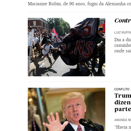
Marianne Rubin, de 90 anos, fugiu da Alemanha co
Contr
LUIZ RUFF
Dia a di
caminhe
onde sa
CONFLITO 
Trump
dizen
parte
AMANDA M
“Havia m