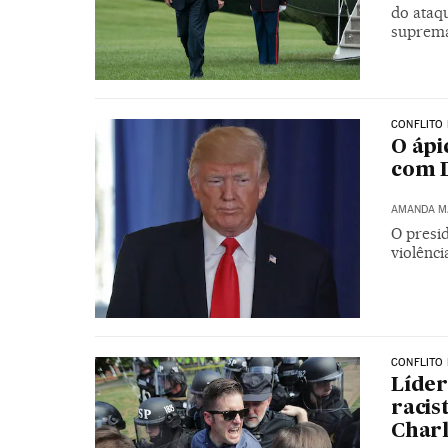
do ataqu
suprema
CONFLITO 
O ápi
com 
AMANDA M
O presi
violênc
CONFLITO 
Líder
racis
Charl