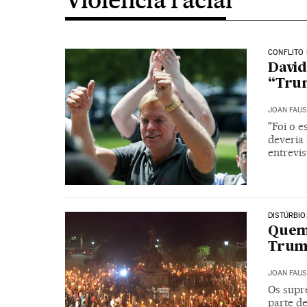
CONFLITO 
David
“Tru
JOAN FAUS
"Foi o 
deveria
entrevis
DISTÚRBIO
Quem
Tru
JOAN FAUS
Os supr
parte de