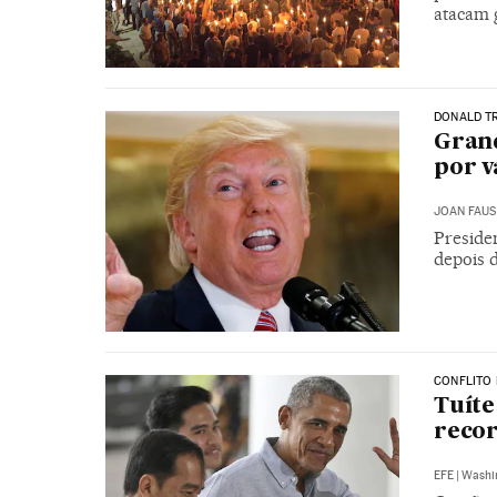
atacam 
DONALD T
Gran
por v
JOAN FAUS
Preside
depois 
CONFLITO 
Tuíte
recor
EFE
|
Washi