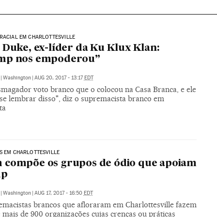
RACIAL EM CHARLOTTESVILLE
 Duke, ex-líder da Ku Klux Klan:
mp nos empoderou”
|
Washington
|
AUG 20, 2017 - 13:17
EDT
esmagador voto branco que o colocou na Casa Branca, e ele
 se lembrar disso", diz o supremacista branco em
ta
S EM CHARLOTTESVILLE
 compõe os grupos de ódio que apoiam
mp
|
Washington
|
AUG 17, 2017 - 16:50
EDT
emacistas brancos que afloraram em Charlottesville fazem
 mais de 900 organizações cujas crenças ou práticas