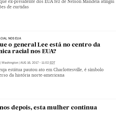
 que ex-presidente dos EUA fez de Nelson Mandela atingiu
ões de curtidas
CIAL NOS EUA
ue o general Lee está no centro da
ica racial nos EUA?
|
Washington
|
AUG 16, 2017 - 11:02
EDT
 cuja estátua pautou ato em Charlottesville, é símbolo
erso da história norte-americana
nos depois, esta mulher continua