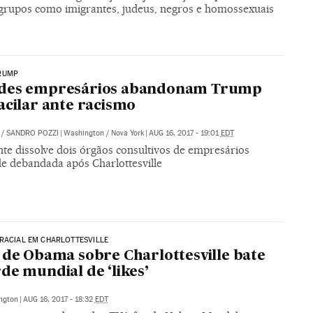
grupos como imigrantes, judeus, negros e homossexuais
RUMP
des empresários abandonam Trump
acilar ante racismo
/
SANDRO POZZI
|
Washington / Nova York
|
AUG 16, 2017 - 19:01
EDT
nte dissolve dois órgãos consultivos de empresários
de debandada após Charlottesville
RACIAL EM CHARLOTTESVILLE
 de Obama sobre Charlottesville bate
de mundial de ‘likes’
ngton
|
AUG 16, 2017 - 18:32
EDT