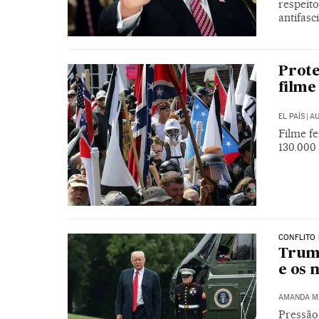
respeit
antifasc
Prote
filme
EL PAÍS
|
AU
Filme f
130.000
CONFLITO 
Trum
e os 
AMANDA M
Pressão 