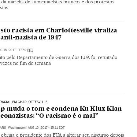
o da marcha de supremacistas brancos e dos protestos
istas
sto racista em Charlottesville viraliza
 anti-nazista de 1947
G 15, 2017 - 17:52
EDT
eito pelo Departamento de Guerra dos EUA foi retuitado
 vezes no fim de semana
RACIAL EM CHARLOTTESVILLE
p muda o tom e condena Ku Klux Klan
neonazistas: “O racismo é o mal”
ARS
|
Washington
|
AUG 15, 2017 - 15:11
EDT
obriga o presidente dos EUA a alterar seu discurso depois