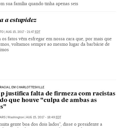
m sua família quando tinha apenas seis
a a estupidez
ATO
|
AUG 15, 2017 - 21:47
EDT
a os fatos vêm esfregar em nossa cara que, por mais que
mos, voltamos sempre ao mesmo lugar da barbárie de
ímos
RACIAL EM CHARLOTTESVILLE
 justifica falta de firmeza com racistas
do que houve “culpa de ambas as
s”
ARS
|
Washington
|
AUG 15, 2017 - 18:49
EDT
uita gente boa dos dois lados”, disse o presidente a