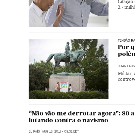
Citação
2,7 milh
TENSÃO RA
Por q
polêm
JOAN FAUS
Militar,
controv
“Não vão me derrotar agora”: 80 a
lutando contra o nazismo
EL PAÍS
|
AUG 16, 2017 - 08:31
EDT