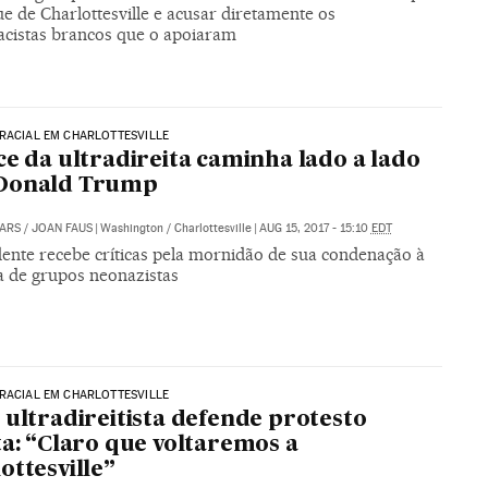
e de Charlottesville e acusar diretamente os
cistas brancos que o apoiaram
RACIAL EM CHARLOTTESVILLE
ce da ultradireita caminha lado a lado
Donald Trump
ARS
/
JOAN FAUS
|
Washington / Charlottesville
|
AUG 15, 2017 - 15:10
EDT
dente recebe críticas pela mornidão de sua condenação à
ia de grupos neonazistas
RACIAL EM CHARLOTTESVILLE
 ultradireitista defende protesto
ta: “Claro que voltaremos a
ottesville”