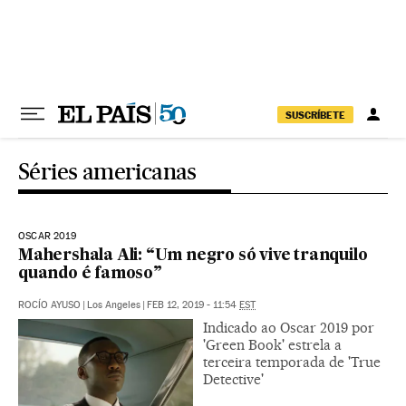
Pular para o conteúdo
SUSCRÍBETE
Séries americanas
OSCAR 2019
Mahershala Ali: “Um negro só vive tranquilo
quando é famoso”
ROCÍO AYUSO
|
Los Angeles
|
FEB 12, 2019 - 11:54
EST
Indicado ao Oscar 2019 por
'Green Book' estrela a
terceira temporada de 'True
Detective'