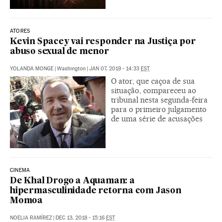
ATORES
Kevin Spacey vai responder na Justiça por
abuso sexual de menor
YOLANDA MONGE
|
Washington
|
JAN 07, 2019 - 14:33
EST
O ator, que caçoa de sua
situação, compareceu ao
tribunal nesta segunda-feira
para o primeiro julgamento
de uma série de acusações
CINEMA
De Khal Drogo a Aquaman: a
hipermasculinidade retorna com Jason
Momoa
NOELIA RAMÍREZ
|
DEC 13, 2018 - 15:16
EST