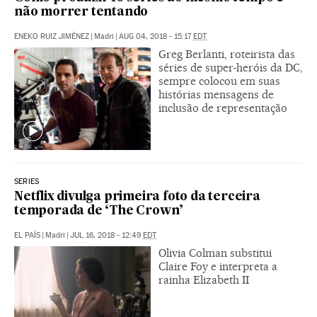
não morrer tentando
ENEKO RUIZ JIMÉNEZ
|
Madri
|
AUG 04, 2018 - 15:17
EDT
Greg Berlanti, roteirista das
séries de super-heróis da DC,
sempre colocou em suas
histórias mensagens de
inclusão de representação
SERIES
Netflix divulga primeira foto da terceira
temporada de ‘The Crown’
EL PAÍS
|
Madri
|
JUL 16, 2018 - 12:49
EDT
Olivia Colman substitui
Claire Foy e interpreta a
rainha Elizabeth II