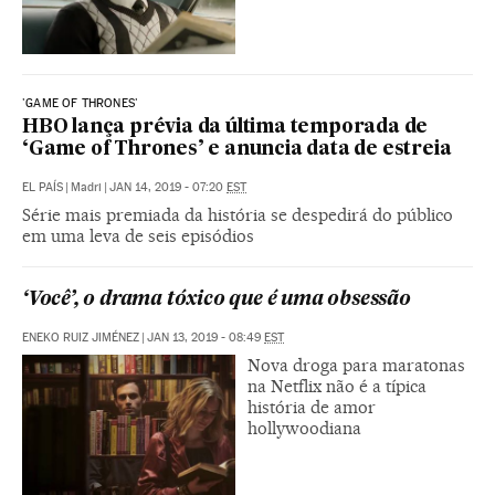
'GAME OF THRONES'
HBO lança prévia da última temporada de
‘Game of Thrones’ e anuncia data de estreia
EL PAÍS
|
Madri
|
JAN 14, 2019 - 07:20
EST
Série mais premiada da história se despedirá do público
em uma leva de seis episódios
‘Você’, o drama tóxico que é uma obsessão
ENEKO RUIZ JIMÉNEZ
|
JAN 13, 2019 - 08:49
EST
Nova droga para maratonas
na Netflix não é a típica
história de amor
hollywoodiana