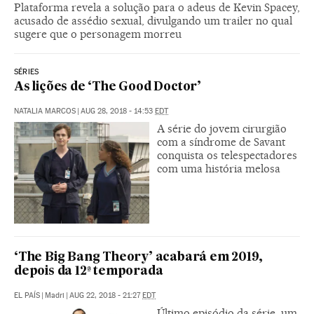
Plataforma revela a solução para o adeus de Kevin Spacey,
acusado de assédio sexual, divulgando um trailer no qual
sugere que o personagem morreu
SÉRIES
As lições de ‘The Good Doctor’
NATALIA MARCOS
|
AUG 28, 2018 - 14:53
EDT
A série do jovem cirurgião
com a síndrome de Savant
conquista os telespectadores
com uma história melosa
‘The Big Bang Theory’ acabará em 2019,
depois da 12ª temporada
EL PAÍS
|
Madri
|
AUG 22, 2018 - 21:27
EDT
Último episódio da série, um