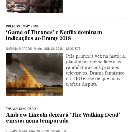
PRÊMIOS EMMY 2018
‘Game of Thrones’ e Netflix dominam
indicações ao Emmy 2018
NATALIA MARCOS
|
Madri
|
JUL 12, 2018 - 18:03
EDT
Pela primeira vez na história,
plataforma online lidera as
candidaturas aos prêmios
televisivos. Drama fantástico
da HBO é a série que mais
troféus disputa
THE WALKING DEAD
Andrew Lincoln deixará ‘The Walking Dead’
em sua nona temporada
EL PAÍS
|
Madri
|
MAY 30, 2018 - 18:46
EDT