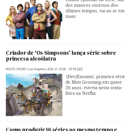
dos maiores sucessos dos
últimos tempos, vai ao ar em
maio
Criador de ‘Os Simpsons’ lança série sobre
princesa alcoólatra
ROCÍO AYUSO
|
Los Angeles
|
AUG 17, 2018 - 15:55
EDT
‘(Des)Encanto’, primeira série
de Matt Groening em quase
20 anos, estreia nesta sexta-
feira na Netflix
Como produzir 16 séries ao mesmo tempo e