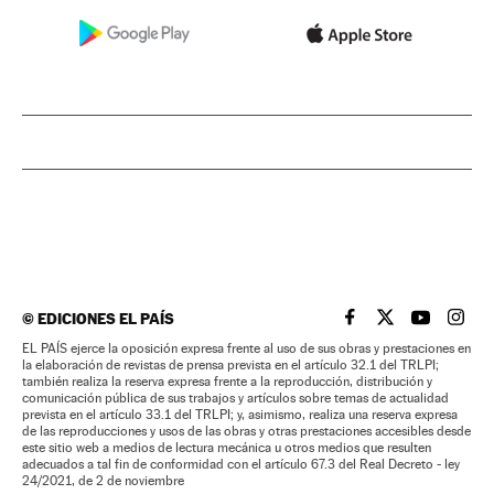
©
EDICIONES EL PAÍS
EL PAÍS BRASIL EN
EL PAÍS BRASI
EL PAÍS B
EL PA
EL PAÍS ejerce la oposición expresa frente al uso de sus obras y prestaciones en
la elaboración de revistas de prensa prevista en el artículo 32.1 del TRLPI;
también realiza la reserva expresa frente a la reproducción, distribución y
comunicación pública de sus trabajos y artículos sobre temas de actualidad
prevista en el artículo 33.1 del TRLPI; y, asimismo, realiza una reserva expresa
de las reproducciones y usos de las obras y otras prestaciones accesibles desde
este sitio web a medios de lectura mecánica u otros medios que resulten
adecuados a tal fin de conformidad con el artículo 67.3 del Real Decreto - ley
24/2021, de 2 de noviembre