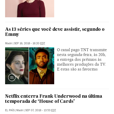
As 13 séries que você deve assistir, segundo o
Emmy
Madri
|
SEP 16, 2018 - 16:20
EDT
O canal pago TNT transmite
nesta segunda-feira, às 20h,
a entrega dos prêmios às
melhores produções da TV.
E estas são as favoritas
Netflix enterra Frank Underwood na última
temporada de ‘House of Cards’
EL PAÍS
|
Madri
|
SEP 07, 2018 - 13:53
EDT