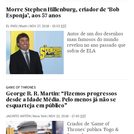
Morre Stephen Hillenburg, criador de ‘Bob
Esponja’, aos 57 anos
EL PAÍS
|
Madri
|
NOV 27, 2018 - 15:02
EST
Autor de um dos desenhos
mais famosos do mundo
revelou no ano passado que
sofria de ELA
GAME OF THRONES
George R. R. Martin: “Fizemos progressos
desde a Idade Média. Pelo menos já não se
esquarteja em público”
JACINTO ANTÓN
|
Nova York
|
NOV 21, 2018 - 17:40
EST
Criador de ‘Game of
Thrones’ publica ‘Fogo &