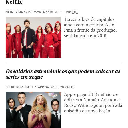
Netflix
NATALIA MARCOS
|
Roma
|
APR 18, 2018 - 11:01
EDT
Terceira leva de capítulos,
ainda com o criador Álex
Pina à frente da produção,
será lançada em 2019
Os salários astronômicos que podem colocar as
séries em xeque
ENEKO RUIZ JIMÉNEZ
|
APR 04, 2018 - 20:24
EDT
Apple pagará 1,2 milhão de
dólares a Jennifer Aniston e
Reese Witherspoon por cada
episódio da nova ficção