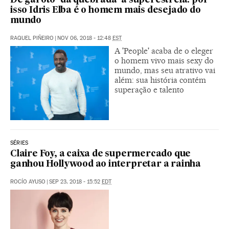
De garoto ‘da quebrada’ a superestrela: por
isso Idris Elba é o homem mais desejado do
mundo
RAQUEL PIÑEIRO
|
NOV 06, 2018 - 12:48
EST
A 'People' acaba de o eleger
o homem vivo mais sexy do
mundo, mas seu atrativo vai
além: sua história contém
superação e talento
SÉRIES
Claire Foy, a caixa de supermercado que
ganhou Hollywood ao interpretar a rainha
ROCÍO AYUSO
|
SEP 23, 2018 - 15:52
EDT