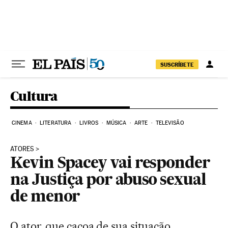
Pular para o conteúdo
SUSCRÍBETE
Cultura
CINEMA
LITERATURA
LIVROS
MÚSICA
ARTE
TELEVISÃO
ATORES
Kevin Spacey vai responder
na Justiça por abuso sexual
de menor
O ator, que caçoa de sua situação,