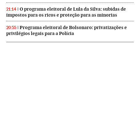
O programa eleitoral de Lula da Silva: subidas de
21:14
impostos para os ricos e proteção para as minorias
Programa eleitoral de Bolsonaro: privatizações e
20:55
privilégios legais para a Polícia
NEWSLETTERS
Boletín de América
Cada semana en tu cuenta de correo una selección de las noticias,