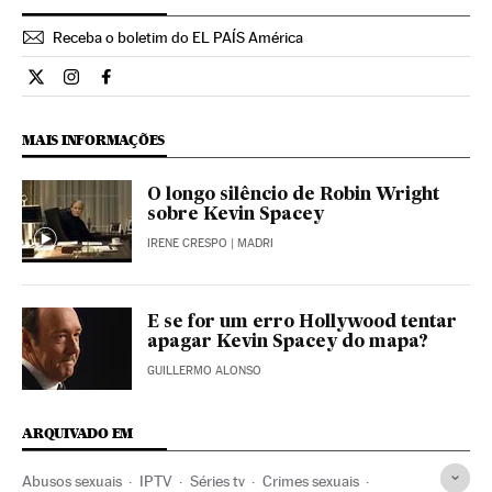
Receba o boletim do EL PAÍS América
Cultura El País Brasil en Twitter
Cultura El País Brasil en Instagram
Cultura El País Brasil en Facebook
MAIS INFORMAÇÕES
O longo silêncio de Robin Wright
sobre Kevin Spacey
IRENE CRESPO
| MADRI
E se for um erro Hollywood tentar
apagar Kevin Spacey do mapa?
GUILLERMO ALONSO
ARQUIVADO EM
Abusos sexuais
IPTV
Séries tv
Crimes sexuais