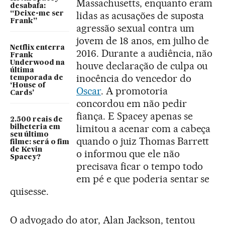
Massachusetts, enquanto eram
desabafa:
lidas as acusações de suposta
“Deixe-me ser
Frank”
agressão sexual contra um
jovem de 18 anos, em julho de
Netflix enterra
2016. Durante a audiência, não
Frank
Underwood na
houve declaração de culpa ou
última
inocência do vencedor do
temporada de
‘House of
Oscar
. A promotoria
Cards’
concordou em não pedir
fiança. E Spacey apenas se
2.500 reais de
limitou a acenar com a cabeça
bilheteria em
seu último
quando o juiz Thomas Barrett
filme: será o fim
de Kevin
o informou que ele não
Spacey?
precisava ficar o tempo todo
em pé e que poderia sentar se
quisesse.
O advogado do ator, Alan Jackson, tentou