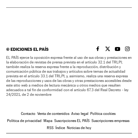
©
EDICIONES EL PAÍS
EL PAÍS BRASIL EN
EL PAÍS BRASI
EL PAÍS B
EL PA
EL PAÍS ejerce la oposición expresa frente al uso de sus obras y prestaciones en
la elaboración de revistas de prensa prevista en el artículo 32.1 del TRLPI;
también realiza la reserva expresa frente a la reproducción, distribución y
comunicación pública de sus trabajos y artículos sobre temas de actualidad
prevista en el artículo 33.1 del TRLPI; y, asimismo, realiza una reserva expresa
de las reproducciones y usos de las obras y otras prestaciones accesibles desde
este sitio web a medios de lectura mecánica u otros medios que resulten
adecuados a tal fin de conformidad con el artículo 67.3 del Real Decreto - ley
24/2021, de 2 de noviembre
Contacto
Venta de contenidos
Aviso legal
Política cookies
Política de privacidad
Mapa
Suscripciones EL PAÍS
Suscripciones empresas
RSS
Índice
Noticias de hoy