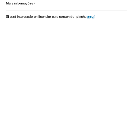
Mais informações
Cinema dos Estados Unidos
Crimes sexuais
aquí
Si está interesado en licenciar este contenido, pinche