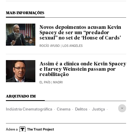
MAIS INFORMAÇÕES
Novos depoimentos acusam Kevin
Spacey de ser um “predador
sexual” no set de ‘House of Cards’
ROCÍO AYUSO
| LOS ANGELES
Assim é a clínica onde Kevin Spacey
e Harvey Weinstein passam por
reabilitação
EL PAÍS
| MADRI
ARQUIVADO EM
Indústria Cinematográfica
Cinema
Delitos
Justiça
Kevin Spacey
Harvey Weinstein
Mark Wahlberg
Casey Affleck
Opinião
Assédio sexual
Hollywood
Adere a