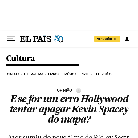
Pular para o conteúdo
SUSCRÍBETE
Cultura
CINEMA
LITERATURA
LIVROS
MÚSICA
ARTE
TELEVISÃO
OPINIÃO
i
E se for um erro Hollywood
tentar apagar Kevin Spacey
do mapa?
Ator sumiu do novo filme de Ridley Scott.