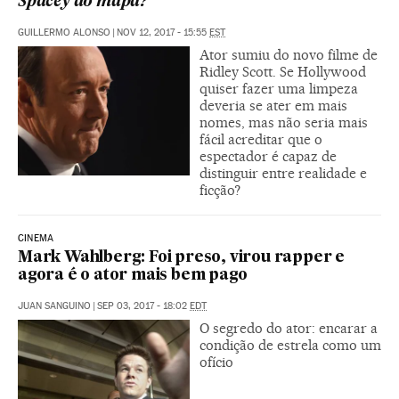
Spacey do mapa?
GUILLERMO ALONSO
|
NOV 12, 2017 - 15:55
EST
Ator sumiu do novo filme de
Ridley Scott. Se Hollywood
quiser fazer uma limpeza
deveria se ater em mais
nomes, mas não seria mais
fácil acreditar que o
espectador é capaz de
distinguir entre realidade e
ficção?
CINEMA
Mark Wahlberg: Foi preso, virou rapper e
agora é o ator mais bem pago
JUAN SANGUINO
|
SEP 03, 2017 - 18:02
EDT
O segredo do ator: encarar a
condição de estrela como um
ofício