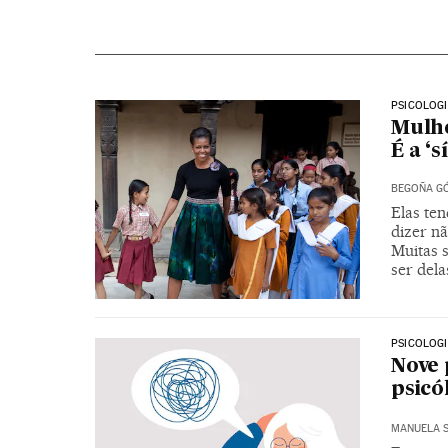
PSICOLOG
Mulhe
É a ‘
BEGOÑA GÓ
Elas ten
dizer n
Muitas 
ser dela
PSICOLOG
Nove 
psicó
MANUELA 