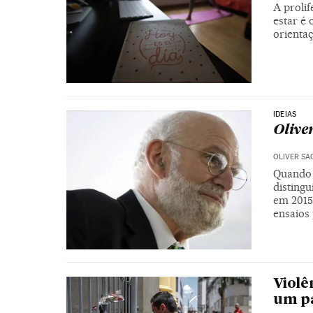
A proli
estar é
orientaç
IDEIAS
Olive
OLIVER SA
Quando 
distingu
em 2015 
ensaios
Violê
um pa