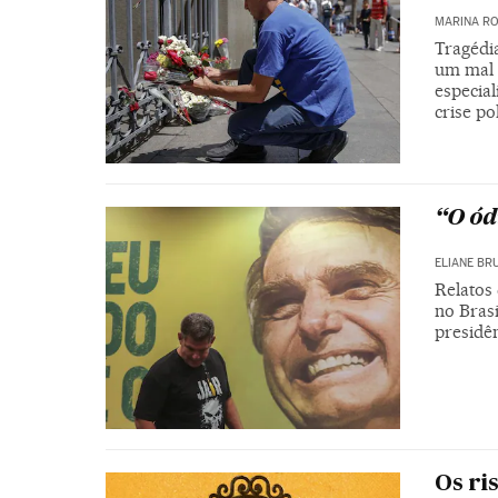
MARINA RO
Tragédi
um mal 
especial
crise po
“O ód
ELIANE BR
Relatos 
no Brasi
presidê
Os ri