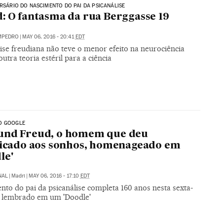
ERSÁRIO DO NASCIMENTO DO PAI DA PSICANÁLISE
: O fantasma da rua Berggasse 19
MPEDRO
|
MAY 06, 2016 - 20:41
EDT
ise freudiana não teve o menor efeito na neurociência
 outra teoria estéril para a ciência
O GOOGLE
und Freud, o homem que deu
ficado aos sonhos, homenageado em
le'
NAL
|
Madri
|
MAY 06, 2016 - 17:10
EDT
to do pai da psicanálise completa 160 anos nesta sexta-
 é lembrado em um 'Doodle'