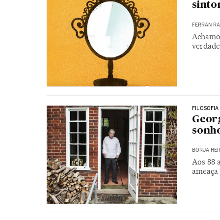
sinto
FERRAN R
Achamos
verdade
FILOSOFIA
Georg
sonho
BORJA HE
Aos 88 a
ameaça 