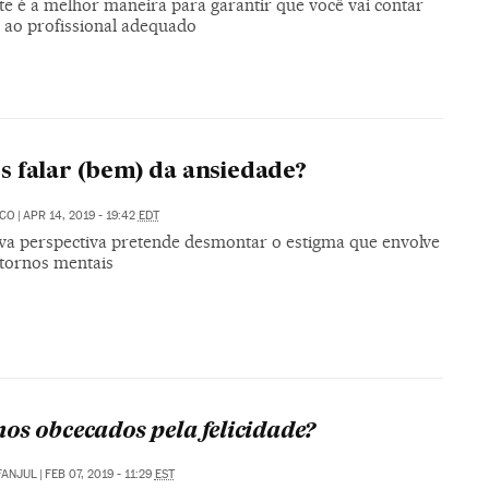
te é a melhor maneira para garantir que você vai contar
a ao profissional adequado
 falar (bem) da ansiedade?
ECO
|
APR 14, 2019 - 19:42
EDT
a perspectiva pretende desmontar o estigma que envolve
stornos mentais
os obcecados pela felicidade?
FANJUL
|
FEB 07, 2019 - 11:29
EST