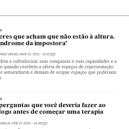
IA
res que acham que não estão à altura.
síndrome da impostora’
MEZ URZAIZ
|
MAR 13, 2021 - 13:15
EST
dem a subvalorizar suas conquistas e suas capacidades e a
ão quando recebem a oferta de espaços de representação.
se autoexcluem e deixam de ocupar espaços que poderiam
s
IA
perguntas que você deveria fazer ao
logo antes de começar uma terapia
SANOJA
|
FEB 27, 2020 - 14:26
EST