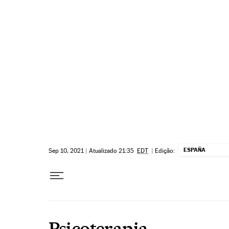
Pular para o conteúdo
ESPAÑA
Sep 10, 2021
|
Atualizado 21:35
EDT
|
Edição:
Psicoterapia