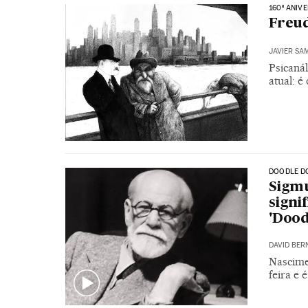
160º ANIV
Freud
JAVIER SA
Psicanál
atual: é
DOODLE D
Sigm
signi
'Dood
DAVID BER
Nascimen
feira e