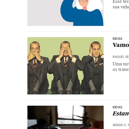
Esse tes
sua vid
IDEIAS
Vamos
RAQUEL S
Uma nov
os tran
IDEIAS
Estam
SERGIO C. 