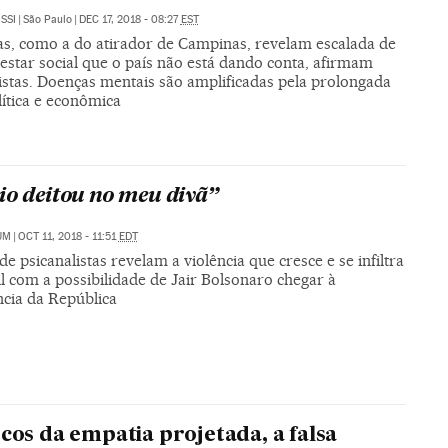
SSI
|
São Paulo
|
DEC 17, 2018 - 08:27
EST
as, como a do atirador de Campinas, revelam escalada de
estar social que o país não está dando conta, afirmam
istas. Doenças mentais são amplificadas pela prolongada
lítica e econômica
io deitou no meu divã”
UM
|
OCT 11, 2018 - 11:51
EDT
de psicanalistas revelam a violência que cresce e se infiltra
l com a possibilidade de Jair Bolsonaro chegar à
ncia da República
scos da empatia projetada, a falsa