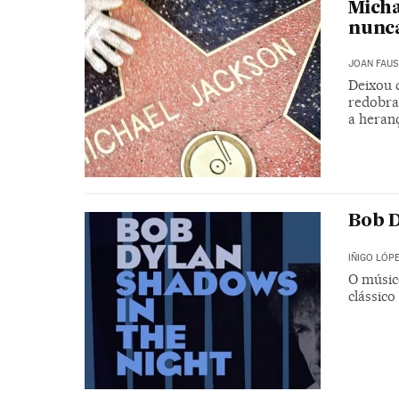
Micha
nunca
JOAN FAUS
Deixou d
redobra
a heranç
Bob D
IÑIGO LÓP
O músic
clássic