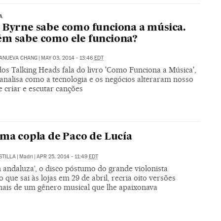
A
 Byrne sabe como funciona a música.
m sabe como ele funciona?
LANUEVA CHANG
|
MAY 03, 2014 - 13:46
EDT
dos Talking Heads fala do livro 'Como Funciona a Música',
 analisa como a tecnologia e os negócios alteraram nosso
 criar e escutar canções
ima copla de Paco de Lucía
STILLA
|
Madri
|
APR 25, 2014 - 11:49
EDT
 andaluza’, o disco póstumo do grande violonista
 que sai às lojas em 29 de abril, recria oito versões
onais de um gênero musical que lhe apaixonava