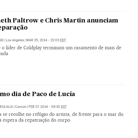
th Paltrow e Chris Martin anunciam
eparação
SO
|
Los Angeles
|
MAR 25, 2014 - 22:03
EDT
 e o líder de Coldplay terminam um casamento de mais de
cada
imo dia de Paco de Lucía
AEULALIA
|
Cancún
|
FEB 27, 2014 - 09:30
EST
a se recolhe no refúgio do artista, de frente para o mar do
à espera da repatriação do corpo