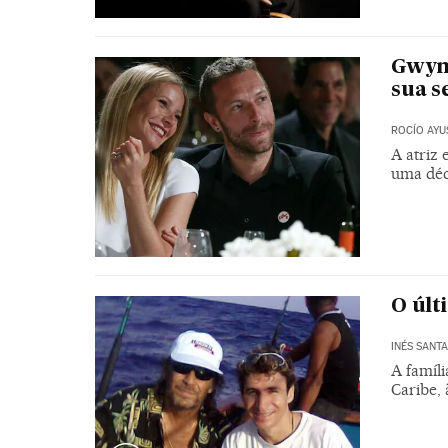
Gwyne
sua s
ROCÍO AYU
A atriz
uma dé
O últ
INÉS SANT
A famíli
Caribe, 