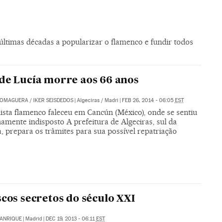
últimas décadas a popularizar o flamenco e fundir todos
de Lucía morre aos 66 anos
ROMAGUERA
/
IKER SEISDEDOS
|
Algeciras / Madri
|
FEB 26, 2014 - 06:05
EST
ista flamenco faleceu em Cancún (México), onde se sentiu
amente indisposto A prefeitura de Algeciras, sul da
, prepara os trâmites para sua possível repatriação
scos secretos do século XXI
MANRIQUE
|
Madrid
|
DEC 19, 2013 - 06:11
EST