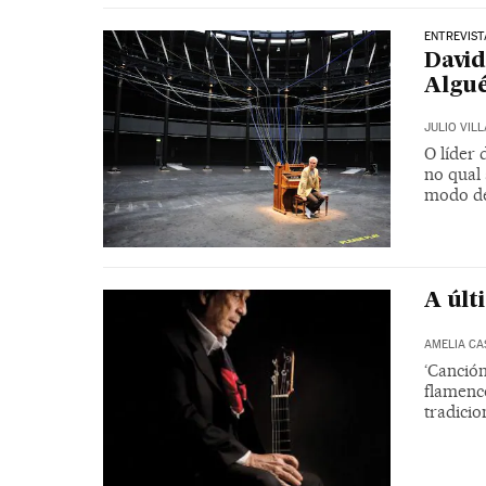
ENTREVIST
David
Algué
JULIO VIL
O líder 
no qual
modo de
A últ
AMELIA CA
‘Canción
flamenco
tradici