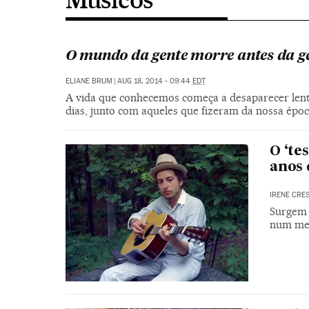
O mundo da gente morre antes da g
ELIANE BRUM
|
AUG 18, 2014 - 09:44
EDT
A vida que conhecemos começa a desaparecer lent
dias, junto com aqueles que fizeram da nossa époc
O ‘te
anos 
IRENE CRE
Surgem 
num me