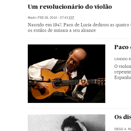
Um revolucionário do violão
Madri
|
FEB 26, 2014 - 07:43
EST
Nascido em 1947, Paco de Lucía dedicou as quatro 
os estilos de música a seu alcance
Paco 
CÁNDIDO 
O violon
repentin
Espanha
Os di
DIEGO A. 