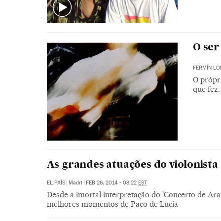
O ser
FERMÍN L
O própri
que fez
As grandes atuações do violonista
EL PAÍS
|
Madri
|
FEB 26, 2014 - 08:22
EST
Desde a imortal interpretação do 'Concerto de Ar
melhores momentos de Paco de Lucía