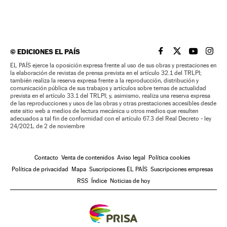
©
EDICIONES EL PAÍS
EL PAÍS BRASIL EN
EL PAÍS BRASI
EL PAÍS B
EL PA
EL PAÍS ejerce la oposición expresa frente al uso de sus obras y prestaciones en
la elaboración de revistas de prensa prevista en el artículo 32.1 del TRLPI;
también realiza la reserva expresa frente a la reproducción, distribución y
comunicación pública de sus trabajos y artículos sobre temas de actualidad
prevista en el artículo 33.1 del TRLPI; y, asimismo, realiza una reserva expresa
de las reproducciones y usos de las obras y otras prestaciones accesibles desde
este sitio web a medios de lectura mecánica u otros medios que resulten
adecuados a tal fin de conformidad con el artículo 67.3 del Real Decreto - ley
24/2021, de 2 de noviembre
Contacto
Venta de contenidos
Aviso legal
Política cookies
Política de privacidad
Mapa
Suscripciones EL PAÍS
Suscripciones empresas
RSS
Índice
Noticias de hoy