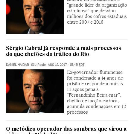
"grande líder da organização
criminosa" que desviou
milhões dos cofres estaduais
entre 2007 e 2016
Sérgio Cabral já responde a mais processos
do que chefões do tráfico do Rio
DANIEL HAIDAR
|
São Paulo
|
AUG 19, 2017 - 15:45
EDT
Ex-governador fluminense
foi condenado a 14 anos de
prisão e responde a outras
14 ações penais
“Fernandinho Beira-mar”,
chefão de facção carioca,
acumula condenações em 12
processos
O metódico operador das sombras que virou a