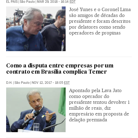
EL PAÍS
|
São Paulo
|
MAR 29, 2018 - 16:14
EDT
José Yunes e o Coronel Lima
são amigos de décadas do
presidente e foram descritos
por delatores como sendo
operadores de propinas
Como a disputa entre empresas por um
contrato em Brasília complica Temer
D.H.
|
São Paulo
|
NOV 12, 2017 - 18:05
EST
Apontado pela Lava Jato
como operador do
presidente tentou devolver 1
milhão de reais, diz
empresário em proposta de
delação premiada