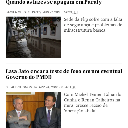
Quando as luzes se apagam em Paraty
CAMILA MORAES
|
Paraty
|
JUN 27, 2016 - 14:29
EDT
Sede da Flip sofre com a falta
de segurança e problemas de
infraestrutura básica
Lava Jato encara teste de fogo em um eventual
Governo do PMDB
GIL ALESSI
|
São Paulo
|
APR 24, 2016 - 20:46
EDT
Com Michel Temer, Eduardo
Cunha e Renan Calheiros na
mira, cresce receio de
'operação abafa'