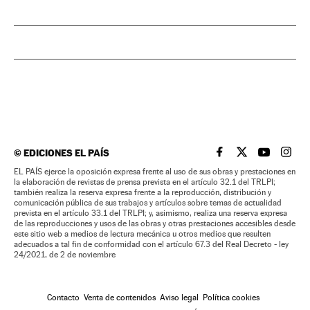
©
EDICIONES EL PAÍS
EL PAÍS BRASIL EN
EL PAÍS BRASI
EL PAÍS B
EL PA
EL PAÍS ejerce la oposición expresa frente al uso de sus obras y prestaciones en
la elaboración de revistas de prensa prevista en el artículo 32.1 del TRLPI;
también realiza la reserva expresa frente a la reproducción, distribución y
comunicación pública de sus trabajos y artículos sobre temas de actualidad
prevista en el artículo 33.1 del TRLPI; y, asimismo, realiza una reserva expresa
de las reproducciones y usos de las obras y otras prestaciones accesibles desde
este sitio web a medios de lectura mecánica u otros medios que resulten
adecuados a tal fin de conformidad con el artículo 67.3 del Real Decreto - ley
24/2021, de 2 de noviembre
Contacto
Venta de contenidos
Aviso legal
Política cookies