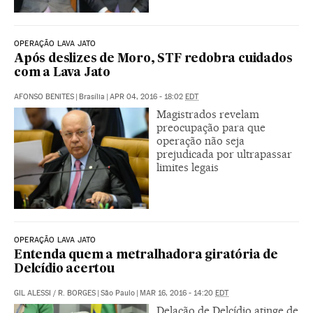
OPERAÇÃO LAVA JATO
Após deslizes de Moro, STF redobra cuidados
com a Lava Jato
AFONSO BENITES
|
Brasília
|
APR 04, 2016 - 18:02
EDT
Magistrados revelam
preocupação para que
operação não seja
prejudicada por ultrapassar
limites legais
OPERAÇÃO LAVA JATO
Entenda quem a metralhadora giratória de
Delcídio acertou
GIL ALESSI
/
R. BORGES
|
São Paulo
|
MAR 16, 2016 - 14:20
EDT
Delação de Delcídio atinge de