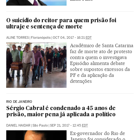
O suicídio do reitor para quem prisão foi
ultraje e sentença de morte
ALINE TORRES
|
Florianópolis
|
OCT 04, 2017 - 16:21
EDT
Acadêmico de Santa Catarina
faz de morte ato de protesto
contra quem o investigava
Episódio alimenta debate
sobre supostos excessos da
PF e da aplicação da
detenções
RIO DE JANEIRO
Sérgio Cabral é condenado a 45 anos de
prisão, maior pena já aplicada a político
DANIEL HAIDAR
|
São Paulo
|
SEP 21, 2017 - 12:45
EDT
Ex-governador do Rio de
Janeiro foi considerado o