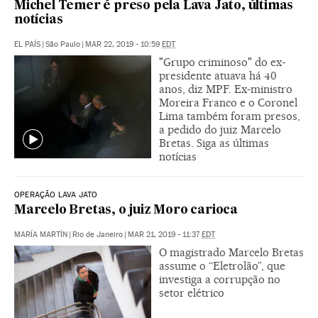
Michel Temer é preso pela Lava Jato, últimas
notícias
EL PAÍS
|
São Paulo
|
MAR 22, 2019 - 10:59
EDT
"Grupo criminoso" do ex-
presidente atuava há 40
anos, diz MPF. Ex-ministro
Moreira Franco e o Coronel
Lima também foram presos,
a pedido do juiz Marcelo
Bretas. Siga as últimas
notícias
OPERAÇÃO LAVA JATO
Marcelo Bretas, o juiz Moro carioca
MARÍA MARTÍN
|
Rio de Janeiro
|
MAR 21, 2019 - 11:37
EDT
O magistrado Marcelo Bretas
assume o “Eletrolão”, que
investiga a corrupção no
setor elétrico