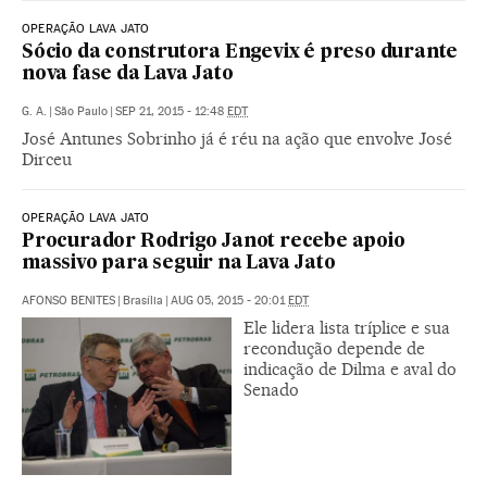
OPERAÇÃO LAVA JATO
Sócio da construtora Engevix é preso durante
nova fase da Lava Jato
G. A.
|
São Paulo
|
SEP 21, 2015 - 12:48
EDT
José Antunes Sobrinho já é réu na ação que envolve José
Dirceu
OPERAÇÃO LAVA JATO
Procurador Rodrigo Janot recebe apoio
massivo para seguir na Lava Jato
AFONSO BENITES
|
Brasília
|
AUG 05, 2015 - 20:01
EDT
Ele lidera lista tríplice e sua
recondução depende de
indicação de Dilma e aval do
Senado