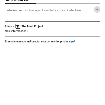
Eletronuclear
Operação Lava Jato
Caso Petrobras
Investigação policial
Eletrobras
Petrobras
Escândalos políticos
Polícia Federal
Adere a
Mais informações
Financiamento ilegal
Subornos
Lavagem dinheiro
Financiamento partidos
Caixa dois
Corrupção política
aquí
Si está interesado en licenciar este contenido, pinche
Governo Brasil
Empresas públicas
Companhias elétricas
Delitos fiscais
Corrupção
Polícia
Setor elétrico
Setor público
Governo
Partidos políticos
Força segurança