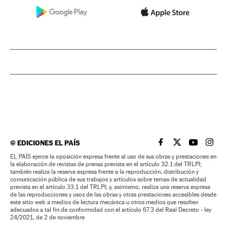
©
EDICIONES EL PAÍS
EL PAÍS BRASIL EN
EL PAÍS BRASI
EL PAÍS B
EL PA
EL PAÍS ejerce la oposición expresa frente al uso de sus obras y prestaciones en
la elaboración de revistas de prensa prevista en el artículo 32.1 del TRLPI;
también realiza la reserva expresa frente a la reproducción, distribución y
comunicación pública de sus trabajos y artículos sobre temas de actualidad
prevista en el artículo 33.1 del TRLPI; y, asimismo, realiza una reserva expresa
de las reproducciones y usos de las obras y otras prestaciones accesibles desde
este sitio web a medios de lectura mecánica u otros medios que resulten
adecuados a tal fin de conformidad con el artículo 67.3 del Real Decreto - ley
24/2021, de 2 de noviembre