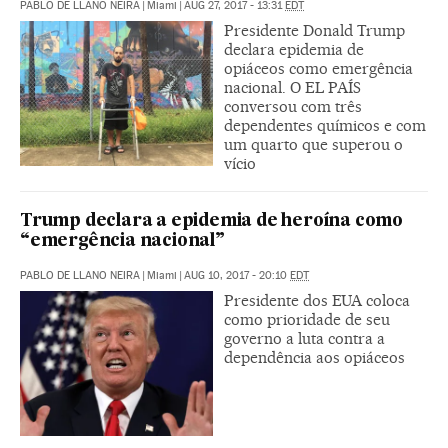
PABLO DE LLANO NEIRA
|
Miami
|
AUG 27, 2017 - 13:31
EDT
Presidente Donald Trump
declara epidemia de
opiáceos como emergência
nacional. O EL PAÍS
conversou com três
dependentes químicos e com
um quarto que superou o
vício
Trump declara a epidemia de heroína como
“emergência nacional”
PABLO DE LLANO NEIRA
|
Miami
|
AUG 10, 2017 - 20:10
EDT
Presidente dos EUA coloca
como prioridade de seu
governo a luta contra a
dependência aos opiáceos