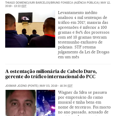
THIAGO DOMENICI/IURI BARCELOS/BRUNO FONSECA (AGÊNCIA PÚBLICA)
|
MAY 12,
2019 - 13:22
EDT
Levantamento inédito
analisou 4 mil sentenças de
tráfico em 2017; maioria das
apreensões é inferior a 100
gramas e 84% dos processos
com até 10 gramas tiveram
testemunho exclusivo de
policiais. STF retoma
julgamento da Lei de Drogas
em um mês
A ostentação milionária de Cabelo Duro,
gerente do tráfico internacional do PCC
JOSMAR JOZINO (PONTE)
|
MAY 03, 2019 - 16:34
EDT
Wagner da Silva se passava
por empresário do ramo
musical e tinha bens em
nome de terceiros. Foi morto
no ano passado, acusado de