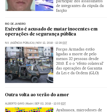
participar dos assassinatos
de integrantes da cúpula da
facção
RIO DE JANEIRO
Exército é acusado de matar inocentes em
operações de segurança pública
N.V. (AGÊNCIA PÚBLICA)
|
NOV 12, 2018 - 12:28
EST
Forças Armadas estão
ligadas a morte de pelo
menos 32 pessoas desde
2010. É o o “efeito colateral”
das operações de Garantia
da Lei e da Ordem (GLO)
Outra volta ao verão do amor
ALBERTO GAYO
|
Madri
|
SEP 02, 2018 - 12:03
EDT
Ayahuasca, microdoses de