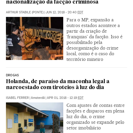
nacionalização da facção criminosa
ARTHUR STABILE (PONTE)
|
JUN 12, 2018 - 20:40
EDT
Para o MP, expansão a
outros estados acontece a
partir da criação de
‘franquias’ da facção. Isso é
possibilitado pela
desorganização do crime
local, como é o caso do
território mineiro
DROGAS
Holanda, de paraíso da maconha legal a
narcoestado com tiroteios à luz do dia
ISABEL FERRER
|
Amsterdã
|
APR 01, 2018 - 12:19
EDT
Com ajustes de contas entre
facções e disparos em plena
luz do dia, o crime
organizado se expande pelo
setor imobiliário