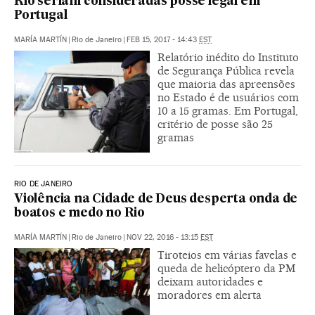
Rio seriam consideradas posse legal em
Portugal
MARÍA MARTÍN
|
Rio de Janeiro
|
FEB 15, 2017 - 14:43
EST
Relatório inédito do Instituto
de Segurança Pública revela
que maioria das apreensões
no Estado é de usuários com
10 a 15 gramas. Em Portugal,
critério de posse são 25
gramas
RIO DE JANEIRO
Violência na Cidade de Deus desperta onda de
boatos e medo no Rio
MARÍA MARTÍN
|
Rio de Janeiro
|
NOV 22, 2016 - 13:15
EST
Tiroteios em várias favelas e
queda de helicóptero da PM
deixam autoridades e
moradores em alerta