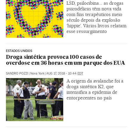
LSD, psilocibina... as drogas
psicodélicas têm nova vida
com fins terapêuticos meio
século depois da explosão
‘hippie’. Vários livros relatam
esse ressurgimento
ESTADOS UNIDOS
Droga sintética provoca 100 casos de
overdose em 36 horas em um parque dos EUA
SANDRO POZZI
|
Nova York
|
AUG 17, 2018 - 10:44
EDT
A origem da avalanche foi a
droga sintética K2, que
intensifica a epidemia de
entorpecentes no país