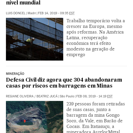
nível mundial
LUIS DONCEL
|
Madri
|
FEB 14, 2019 - 09:35
EST
Trabalho temporário volta a
crescer na Europa, mesmo
após reformas. Na América
Latina, recuperação
econômica terá efeito
modesto na geração de
emprego
MINERAÇÃO
Defesa Civil diz agora que 304 abandonaram
casas por riscos em barragens em Minas
REGIANE OLIVEIRA
/
BEATRIZ JUCÁ
|
São Paulo
|
FEB 08, 2019 - 14:19
EST
239 pessoas foram retiradas
de suas casas, junto a
barragem da mina Gongo
Soco, da Vale, em Barão de
Cocais. Em Itatiaiuçu, a
mineradora ArcelorMittal