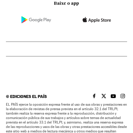
Baixe o app
©
EDICIONES EL PAÍS
EL PAÍS BRASIL EN
EL PAÍS BRASI
EL PAÍS B
EL PA
EL PAÍS ejerce la oposición expresa frente al uso de sus obras y prestaciones en
la elaboración de revistas de prensa prevista en el artículo 32.1 del TRLPI;
también realiza la reserva expresa frente a la reproducción, distribución y
comunicación pública de sus trabajos y artículos sobre temas de actualidad
prevista en el artículo 33.1 del TRLPI; y, asimismo, realiza una reserva expresa
de las reproducciones y usos de las obras y otras prestaciones accesibles desde
este sitio web a medios de lectura mecánica u otros medios que resulten