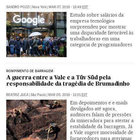
SANDRO POZZI
|
Nova York
|
MAR 07, 2019 - 13:49
EST
Estudo sobre salários da
empresa tecnológica
surpreendeu por mostrar
uma disparidade favorável às
trabalhadoras em uma
categoria de programadores
ROMPIMENTO DE BARRAGEM
A guerra entre a Vale e a Tüv Süd pela
responsabilidade da tragédia de Brumadinho
BEATRIZ JUCÁ
|
São Paulo
|
MAR 05, 2019 - 11:01
EST
Em depoimentos e e-mails
divulgados até agora,
auditores falam de pressões
da mineradora para atestar a
estabilidade da barragem. Já
a Vale sugere morosidade de
fornecedores para averiguar