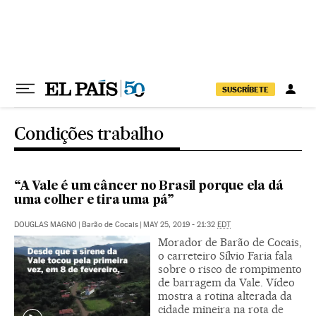
Pular para o conteúdo
SUSCRÍBETE
Condições trabalho
“A Vale é um câncer no Brasil porque ela dá
uma colher e tira uma pá”
DOUGLAS MAGNO
|
Barão de Cocais
|
MAY 25, 2019 - 21:32
EDT
Morador de Barão de Cocais,
o carreteiro Sílvio Faria fala
sobre o risco de rompimento
de barragem da Vale. Vídeo
mostra a rotina alterada da
cidade mineira na rota de