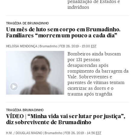
penalização de Estados e
indivíduos
TRAGÉDIA DE BRUMADINHO
Um mês de luto sem corpo em Brumadinho.
Familiares “morrem um pouco a cada dia”
HELOÍSA MENDONÇA
|
Brumadinho
|
FEB 26, 2019 - 15:00
EST
Bombeiros ainda buscam
por 131 pessoas
desaparecidas após
rompimento da barragem da
Vale. Sobreviventes e
parentes de vítimas tentam
cicatrizar as dores e o
trauma após tragédia
TRAGÉDIA BRUMADINHO
VÍDEO | “Minha vida vai ser lutar por justiça”,
diz sobrevivente de Brumadinho
H.M.
/
DOUGLAS MAGNO
|
Brumadinho
|
FEB 26, 2019 - 14:56
EST