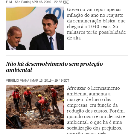
F. M.
|
São Paulo
|
APR 15, 2019 - 22:35
EDT
Governo vai repor apenas
inflação do ano no reajuste
da remuneração básica, que
chegará a 1.040 reais. Só
militares terão possibilidade
de alta
Não há desenvolvimento sem proteção
ambiental
VIRGÍLIO VIANA
|
MAR 16, 2019 - 19:49
EDT
Afrouxar o licenciamento
ambiental aumenta a
margem de lucro das
empresas, em função da
redução dos custos. Porém,
quando ocorre um desastre
ambiental, o que há é uma
socialização dos prejuízos,
que são pagos pela