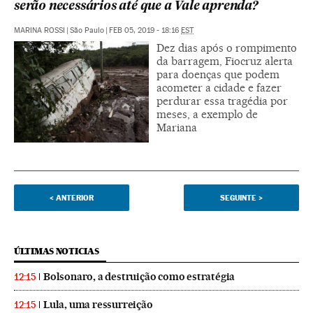
serão necessários até que a Vale aprenda?
MARINA ROSSI
|
São Paulo
|
FEB 05, 2019 - 18:16
EST
Dez dias após o rompimento
da barragem, Fiocruz alerta
para doenças que podem
acometer a cidade e fazer
perdurar essa tragédia por
meses, a exemplo de
Mariana
<
ANTERIOR
SEGUINTE
>
ÚLTIMAS NOTICIAS
Bolsonaro, a destruição como estratégia
12:15
Lula, uma ressurreição
12:15