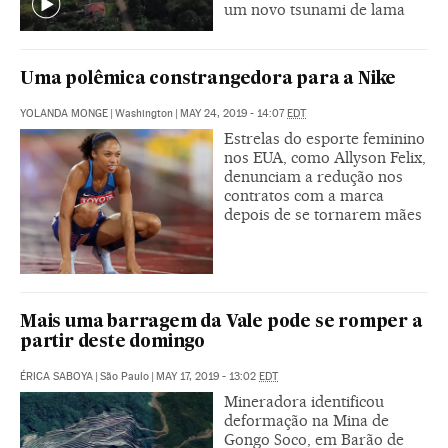
um novo tsunami de lama
Uma polêmica constrangedora para a Nike
YOLANDA MONGE
|
Washington
|
MAY 24, 2019 - 14:07
EDT
Estrelas do esporte feminino
nos EUA, como Allyson Felix,
denunciam a redução nos
contratos com a marca
depois de se tornarem mães
Mais uma barragem da Vale pode se romper a
partir deste domingo
ÉRICA SABOYA
|
São Paulo
|
MAY 17, 2019 - 13:02
EDT
Mineradora identificou
deformação na Mina de
Gongo Soco, em Barão de