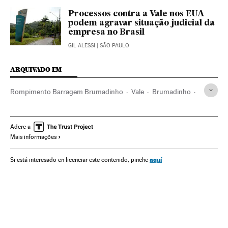
Processos contra a Vale nos EUA
podem agravar situação judicial da
empresa no Brasil
GIL ALESSI
| SÃO PAULO
ARQUIVADO EM
Rompimento Barragem Brumadinho
Vale
Brumadinho
Rejeitos industriais
Acidentes mineração
Acidentes trabalhistas
Acidentes
Acidentes trabalhistas
Adere a
Mais informações
Minas Gerais
Brasil
Mineração
Riscos trabalhistas
Problemas ambientais
Matérias-primas
América do Sul
aquí
Si está interesado en licenciar este contenido, pinche
Desastres
América
Empresas
Condições trabalho
Economia
Indústria
Meio ambiente