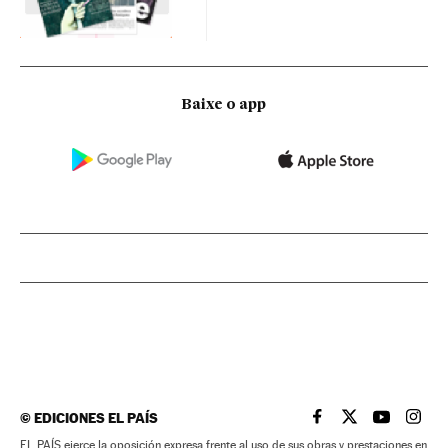
Baixe o app
©
EDICIONES EL PAÍS
EL PAÍS BRASIL EN
EL PAÍS BRASI
EL PAÍS B
EL PA
EL PAÍS ejerce la oposición expresa frente al uso de sus obras y prestaciones en