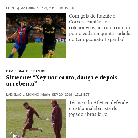
EL PAÍS
|
São Paulo
|
SEP 21, 2016 - 18:05
EDT
Com gols de Rakitic e
Correa, catalães e
colchoneros ficaram com um
ponto cada na quinta rodada
do Campeonato Espanhol
CAMPEONATO ESPANHOL
Simeone: “Neymar canta, dança e depois
arrebenta”
LADISLAO J. MOÑINO
|
Madri
|
SEP 20, 2016 - 17:13
EDT
Técnico do Atlético defende
o estilo malabarista do
jogador brasileiro