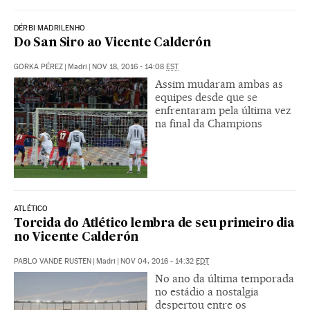
DÉRBI MADRILENHO
Do San Siro ao Vicente Calderón
GORKA PÉREZ
|
Madri
|
NOV 18, 2016 - 14:08
EST
Assim mudaram ambas as
equipes desde que se
enfrentaram pela última vez
na final da Champions
ATLÉTICO
Torcida do Atlético lembra de seu primeiro dia
no Vicente Calderón
PABLO VANDE RUSTEN
|
Madri
|
NOV 04, 2016 - 14:32
EDT
No ano da última temporada
no estádio a nostalgia
despertou entre os