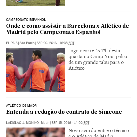
CAMPEONATO ESPANHOL
Onde e como assistir a Barcelona x Atlético de
Madrid pelo Campeonato Espanhol
EL PAÍS
|
São Paulo
|
SEP 20, 2016 - 16:35
EDT
Jogo ocorre às 17h desta
quarta no Camp Nou, palco
de um grande tabu para o
Atlético
ATLÉTICO DE MADRI
Entenda a redução do contrato de Simeone
LADISLAO J. MOÑINO
|
Madri
|
SEP 15, 2016 - 14:02
EDT
Novo acordo entre o técnico
e o Atlético de Madri