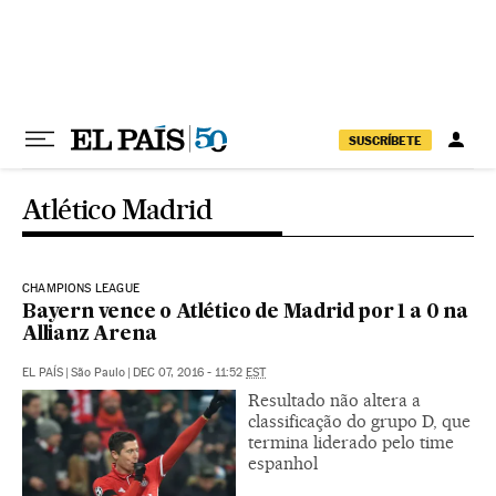
Pular para o conteúdo
SUSCRÍBETE
Atlético Madrid
CHAMPIONS LEAGUE
Bayern vence o Atlético de Madrid por 1 a 0 na
Allianz Arena
EL PAÍS
|
São Paulo
|
DEC 07, 2016 - 11:52
EST
Resultado não altera a
classificação do grupo D, que
termina liderado pelo time
espanhol