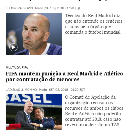
ELEONORA GIOVIO
|
Madri
|
SEP 09, 2016 - 17:28
EDT
Técnico do Real Madrid diz
que não entende os critérios
usados pelo órgão que
comanda o futebol mundial
MULTA DA FIFA
FIFA mantém punição a Real Madrid e Atlético
por contratação de menores
LADISLAO J. MOÑINO
|
Madri
|
SEP 08, 2016 - 21:20
EDT
O Comitê de Apelação da
organização recusou os
recursos de ambos os clubes
Real e Atlético não poderão
contratar até 2018, caso não
revertam a decisão no TAS