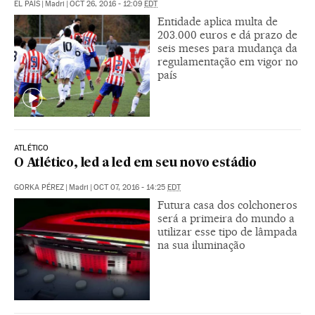
EL PAÍS
|
Madri
|
OCT 26, 2016 - 12:09
EDT
Entidade aplica multa de
203.000 euros e dá prazo de
seis meses para mudança da
regulamentação em vigor no
país
ATLÉTICO
O Atlético, led a led em seu novo estádio
GORKA PÉREZ
|
Madri
|
OCT 07, 2016 - 14:25
EDT
Futura casa dos colchoneros
será a primeira do mundo a
utilizar esse tipo de lâmpada
na sua iluminação