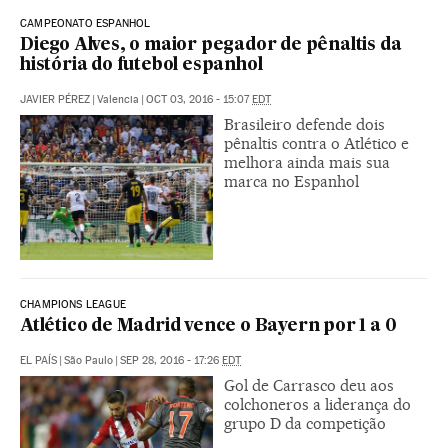
CAMPEONATO ESPANHOL
Diego Alves, o maior pegador de pênaltis da
história do futebol espanhol
JAVIER PÉREZ
|
Valencia
|
OCT 03, 2016 - 15:07
EDT
Brasileiro defende dois
pênaltis contra o Atlético e
melhora ainda mais sua
marca no Espanhol
CHAMPIONS LEAGUE
Atlético de Madrid vence o Bayern por 1 a 0
EL PAÍS
|
São Paulo
|
SEP 28, 2016 - 17:26
EDT
Gol de Carrasco deu aos
colchoneros a liderança do
grupo D da competição