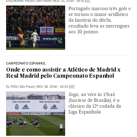
GUILHERME PADIN
|
São Paulo
|
NOV 21, 2016 - 16:51
EST
Português marcou três gols e
se tornou o maior artilheiro
da história do dérbi;
resultado leva os merengues
aos 30 pontos
CAMPEONATO ESPANHOL
Onde e como assistir a Atlético de Madrid x
Real Madrid pelo Campeonato Espanhol
EL PAÍS
|
São Paulo
|
NOV 18, 2016 - 16:42
EST
Jogo, ao vivo às 17h45
(horário de Brasília), é o
clássico da 12ª rodada da
Liga Espanhola