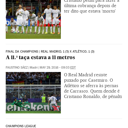
Cristiano pediu para fazer a
última cobrança depois de
ter dito que estava ‘morto’
FINAL DA CHAMPIONS | REAL MADRID, 1 (5) X ATLÉTICO, 1 (3)
A 11.ª taça estava a 11 metros
FAUSTINO SÁEZ
|
Madri
|
MAY 29, 2016 - 09:03
EDT
O Real Madrid resiste
puxado por Casemiro. O
Atlético se aferra às pernas
de Carrasco. Quem decide é
Cristiano Ronaldo, de pênalti
CHAMPIONS LEAGUE