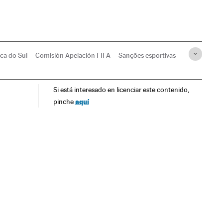
ca do Sul
Comisión Apelación FIFA
Sanções esportivas
ético Madrid
Justiça esportiva
Times esportes
Si está interesado en licenciar este contenido,
érica
Justiça
aquí
pinche