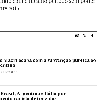
unido com o mesmo período sem poder
nte 2015.
Esportes El País B
Esportes El Pa
Esportes
o Macri acaba com a subvenção pública ao
gentino
 BUENOS AIRES
Brasil, Argentina e Itália por
nto racista de torcidas