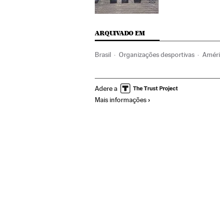
ARQUIVADO EM
Brasil
Organizações desportivas
Améri
FIFA
Real Madrid
Clubes futebol
Atl
Adere a
Futebol
América Latina
Esportes
Am
Mais informações