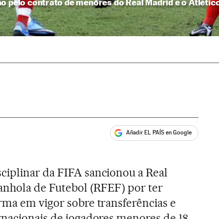
o pelo contrato de menores do Real Madrid e o Atlétic
Añadir EL PAÍS en Google
ales
ciplinar da FIFA sancionou a Real
nhola de Futebol (RFEF) por ter
rma em vigor sobre transferências e
ernacionais de jogadores menores de 18