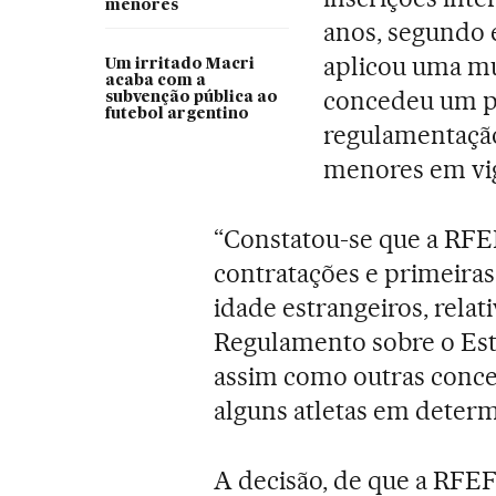
menores
anos, segundo 
aplicou uma mul
Um irritado Macri
acaba com a
concedeu um pr
subvenção pública ao
futebol argentino
regulamentação
menores em vi
“Constatou-se que a RFEF
contratações e primeiras
idade estrangeiros, relat
Regulamento sobre o Esta
assim como outras concer
alguns atletas em deter
A decisão, de que a RFEF,