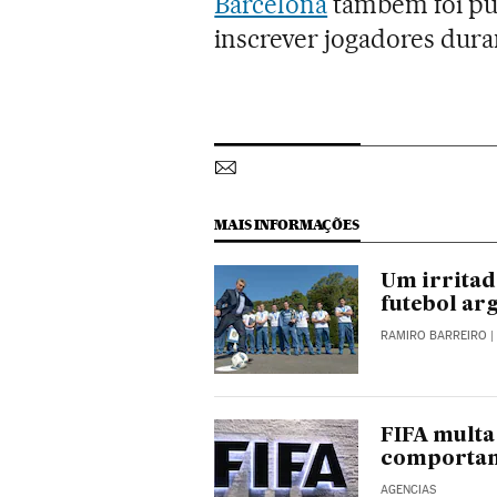
Barcelona
também foi p
inscrever jogadores dura
MAIS INFORMAÇÕES
Um irritad
futebol ar
RAMIRO BARREIRO
|
FIFA multa 
comportame
AGENCIAS