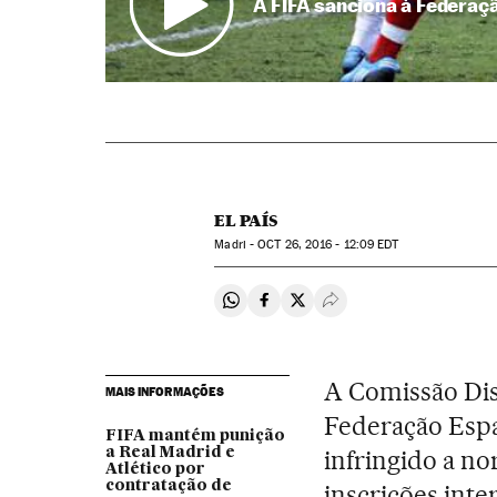
A FIFA sanciona à Federaçã
EL PAÍS
Madri -
OCT
26, 2016 - 12:09
EDT
Compartir en Whatsapp
Compartir en Facebook
Compartir en Twitter
Desplegar Redes Soci
A Comissão Dis
MAIS INFORMAÇÕES
Federação Espa
FIFA mantém punição
a Real Madrid e
infringido a no
Atlético por
contratação de
inscrições int