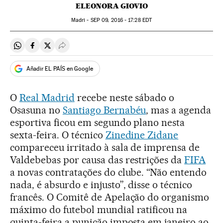
ELEONORA GIOVIO
Madri -
SEP
09, 2016 - 17:28
EDT
Compartir en Whatsapp
Compartir en Facebook
Compartir en Twitter
Desplegar Redes Sociales
Añadir EL PAÍS en Google
O
Real Madrid
recebe neste sábado o
Osasuna no
Santiago Bernabéu
, mas a agenda
esportiva ficou em segundo plano nesta
sexta-feira. O técnico
Zinedine Zidane
compareceu irritado à sala de imprensa de
Valdebebas por causa das restrições da
FIFA
a novas contratações do clube. “Não entendo
nada, é absurdo e injusto”, disse o técnico
francês. O Comitê de Apelação do organismo
máximo do futebol mundial ratificou na
quinta-feira a punição imposta em janeiro ao