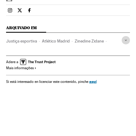
Esportes El País Brasil en Instagram
Esportes El País Brasil en Twitter
Esportes El País Brasil en Facebook
ARQUIVADO EM
Justiça esportiva
Atlético Madrid
Zinedine Zidane
Sanções esportivas
Campeonato espanhol
Real Madrid
FIFA
La Liga
Primeira divisão
Champions League
Adere a
Mais informações
Clubes futebol
Liga futebol
Futebol
Times esportes
Organizações desportivas
Competições
Esportes
aquí
Si está interesado en licenciar este contenido, pinche
Justiça