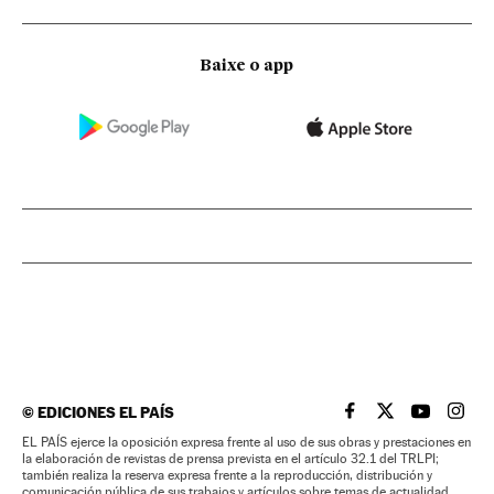
Baixe o app
©
EDICIONES EL PAÍS
EL PAÍS BRASIL EN
EL PAÍS BRASI
EL PAÍS B
EL PA
EL PAÍS ejerce la oposición expresa frente al uso de sus obras y prestaciones en
la elaboración de revistas de prensa prevista en el artículo 32.1 del TRLPI;
también realiza la reserva expresa frente a la reproducción, distribución y
comunicación pública de sus trabajos y artículos sobre temas de actualidad