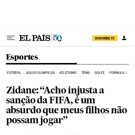
Pular para o conteúdo
SUSCRÍBETE
Esportes
FUTEBOL
JOGOS OLÍMPICOS
ATLETISMO
TÊNIS
GOLFE
FORMULA 1
Zidane: “Acho injusta a
sanção da FIFA, é um
absurdo que meus filhos não
possam jogar”