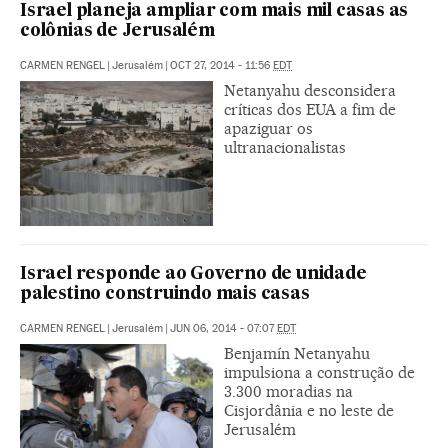
Israel planeja ampliar com mais mil casas as
colônias de Jerusalém
CARMEN RENGEL
|
Jerusalém
|
OCT 27, 2014 - 11:56
EDT
Netanyahu desconsidera
críticas dos EUA a fim de
apaziguar os
ultranacionalistas
Israel responde ao Governo de unidade
palestino construindo mais casas
CARMEN RENGEL
|
Jerusalém
|
JUN 06, 2014 - 07:07
EDT
Benjamín Netanyahu
impulsiona a construção de
3.300 moradias na
Cisjordânia e no leste de
Jerusalém