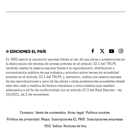
©
EDICIONES EL PAÍS
EL PAÍS BRASIL EN
EL PAÍS BRASI
EL PAÍS B
EL PA
EL PAÍS ejerce la oposición expresa frente al uso de sus obras y prestaciones en
la elaboración de revistas de prensa prevista en el artículo 32.1 del TRLPI;
también realiza la reserva expresa frente a la reproducción, distribución y
comunicación pública de sus trabajos y artículos sobre temas de actualidad
prevista en el artículo 33.1 del TRLPI; y, asimismo, realiza una reserva expresa
de las reproducciones y usos de las obras y otras prestaciones accesibles desde
este sitio web a medios de lectura mecánica u otros medios que resulten
adecuados a tal fin de conformidad con el artículo 67.3 del Real Decreto - ley
24/2021, de 2 de noviembre
Contacto
Venta de contenidos
Aviso legal
Política cookies
Política de privacidad
Mapa
Suscripciones EL PAÍS
Suscripciones empresas
RSS
Índice
Noticias de hoy