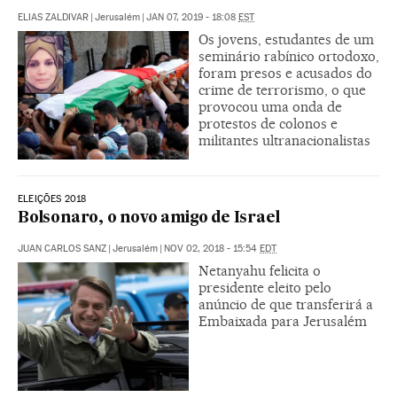
ELIAS ZALDIVAR
|
Jerusalém
|
JAN 07, 2019 - 18:08
EST
Os jovens, estudantes de um
seminário rabínico ortodoxo,
foram presos e acusados do
crime de terrorismo, o que
provocou uma onda de
protestos de colonos e
militantes ultranacionalistas
ELEIÇÕES 2018
Bolsonaro, o novo amigo de Israel
JUAN CARLOS SANZ
|
Jerusalém
|
NOV 02, 2018 - 15:54
EDT
Netanyahu felicita o
presidente eleito pelo
anúncio de que transferirá a
Embaixada para Jerusalém