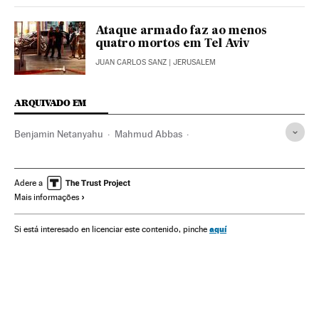
Ataque armado faz ao menos
quatro mortos em Tel Aviv
JUAN CARLOS SANZ
| JERUSALEM
ARQUIVADO EM
Benjamin Netanyahu
Mahmud Abbas
Assentamento colonos
Avigdor Lieberman
Cisjordânia
Israel
Territórios palestinos
Conflito árabe-israelense
Adere a
Mais informações
Conflitos fronteiriços
Palestina
Geopolítica
Fronteiras
Oriente médio
Política exterior
Ásia
Conflitos
aquí
Si está interesado en licenciar este contenido, pinche
Política
Relações exteriores