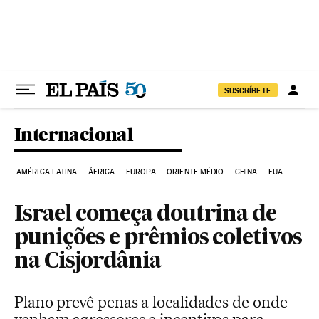
Pular para o conteúdo
SUSCRÍBETE
Internacional
AMÉRICA LATINA
ÁFRICA
EUROPA
ORIENTE MÉDIO
CHINA
EUA
Israel começa doutrina de
punições e prêmios coletivos
na Cisjordânia
Plano prevê penas a localidades de onde