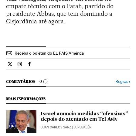
empate técnico com o Fatah, partido do
presidente Abbas, que tem dominado a
Cisjordânia até agora.
Receba o boletim do EL PAÍS América
Internacional El País Brasil en Twitter
Internacional El País Brasil en Instagram
Internacional El País Brasil en Facebook
COMENTÁRIOS
Regras
›
COMENTÁRIOS
0
MAIS INFORMAÇÕES
Israel anuncia medidas “ofensivas”
depois do atentado em Tel Aviv
JUAN CARLOS SANZ
| JERUSALÉN