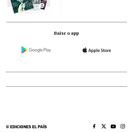
Baixe o app
©
EDICIONES EL PAÍS
EL PAÍS BRASIL EN
EL PAÍS BRASI
EL PAÍS B
EL PA