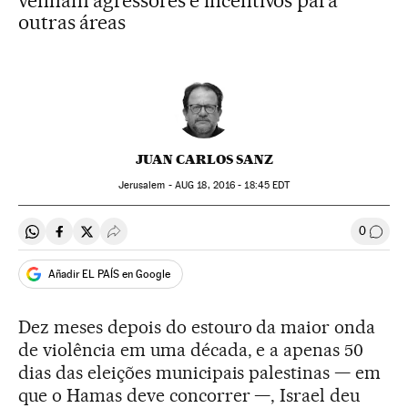
venham agressores e incentivos para
outras áreas
JUAN CARLOS SANZ
Jerusalem -
AUG
18, 2016 - 18:45
EDT
0
Compartir en Whatsapp
Compartir en Facebook
Compartir en Twitter
Desplegar Redes Sociales
Comen
Añadir EL PAÍS en Google
Dez meses depois do estouro da maior onda
de violência em uma década, e a apenas 50
dias das eleições municipais palestinas — em
que o Hamas deve concorrer —, Israel deu