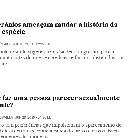
crânios ameaçam mudar a história da
 espécie
ÍNGUEZ
|
JUL 10, 2019 - 15:55
EDT
mico estudo sugere que os ‘sapiens’ migraram para a
muito antes do que se acreditava e foram substituídos por
tais
 faz uma pessoa parecer sexualmente
nte?
DIAVILLA
|
JUN 29, 2019 - 14:26
EDT
ro tem preferências que impulsionam o aparecimento de
ísticas extremas, como a cauda do pavão e traços físicos
requentes das modelos