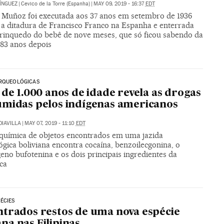
ÍNGUEZ
|
Cevico de la Torre (Espanha)
|
MAY 09, 2019 - 16:37
EDT
a Muñoz foi executada aos 37 anos em setembro de 1936
 a ditadura de Francisco Franco na Espanha e enterrada
rinquedo do bebê de nove meses, que só ficou sabendo da
 83 anos depois
ARQUEOLÓGICAS
 de 1.000 anos de idade revela as drogas
midas pelos indígenas americanos
DIAVILLA
|
MAY 07, 2019 - 11:10
EDT
 química de objetos encontrados em uma jazida
gica boliviana encontra cocaína, benzoilecgonina, o
eno bufotenina e os dois principais ingredientes da
ca
ÉCIES
trados restos de uma nova espécie
a nas Filipinas