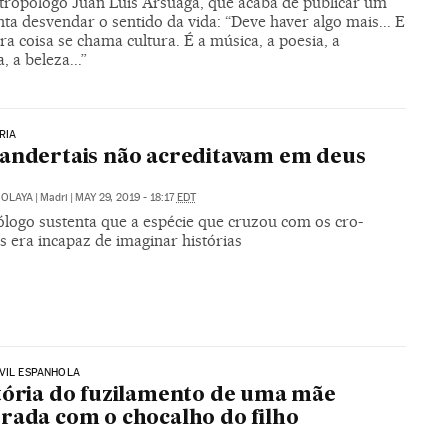
tropólogo Juan Luis Arsuaga, que acaba de publicar um
enta desvendar o sentido da vida: “Deve haver algo mais... E
ra coisa se chama cultura. É a música, a poesia, a
, a beleza...”
RIA
andertais não acreditavam em deus
 OLAYA
|
Madri
|
MAY 29, 2019 - 18:17
EDT
ólogo sustenta que a espécie que cruzou com os cro-
 era incapaz de imaginar histórias
VIL ESPANHOLA
tória do fuzilamento de uma mãe
rada com o chocalho do filho