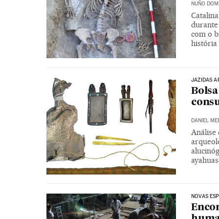
NUÑO DOM
Catalin
durante
com o b
história
JAZIDAS 
Bolsa
consu
DANIEL ME
Análise
arqueoló
alucinóg
ayahuas
NOVAS ESP
Encon
human