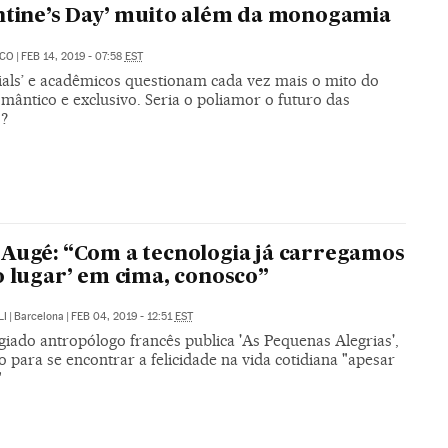
ntine’s Day’ muito além da monogamia
ECO
|
FEB 14, 2019 - 07:58
EST
nials’ e acadêmicos questionam cada vez mais o mito do
mântico e exclusivo. Seria o poliamor o futuro das
s?
Augé: “Com a tecnologia já carregamos
o lugar’ em cima, conosco”
LI
|
Barcelona
|
FEB 04, 2019 - 12:51
EST
giado antropólogo francês publica 'As Pequenas Alegrias',
o para se encontrar a felicidade na vida cotidiana "apesar
"