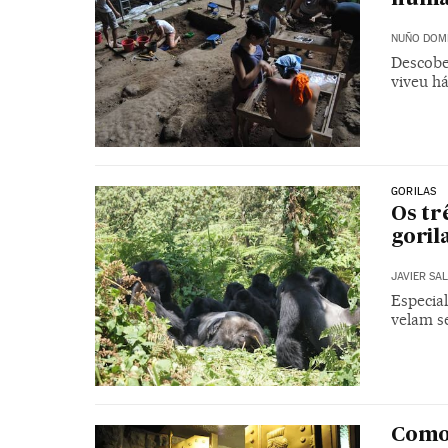
NUÑO DOM
Descobe
viveu h
GORILAS
Os tr
goril
JAVIER SA
Especia
velam s
Como