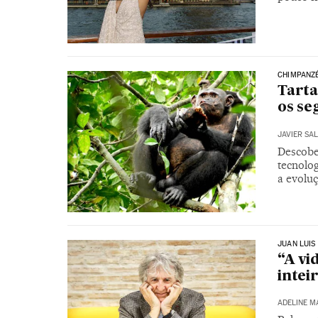
CHIMPANZ
Tarta
os se
JAVIER SA
Descobe
tecnolog
a evolu
JUAN LUIS
“A vi
intei
ADELINE 