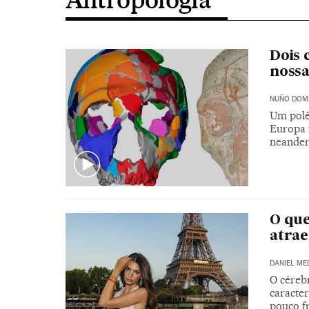
Dois 
nossa
NUÑO DOM
Um polê
Europa 
neander
O que
atrae
DANIEL ME
O céreb
caracter
pouco f