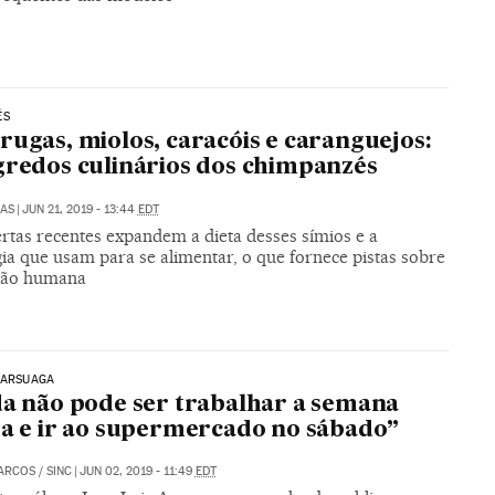
ÉS
rugas, miolos, caracóis e caranguejos:
gredos culinários dos chimpanzés
LAS
|
JUN 21, 2019 - 13:44
EDT
rtas recentes expandem a dieta desses símios e a
ia que usam para se alimentar, o que fornece pistas sobre
ção humana
 ARSUAGA
da não pode ser trabalhar a semana
ra e ir ao supermercado no sábado”
MARCOS
/
SINC
|
JUN 02, 2019 - 11:49
EDT