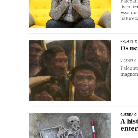
Paleoan
livro, t
essa out
natureza
PRÉ-HISTO
Os ne
VICENTE G.
Paleont
magnons
GUERRA CI
A his
enter