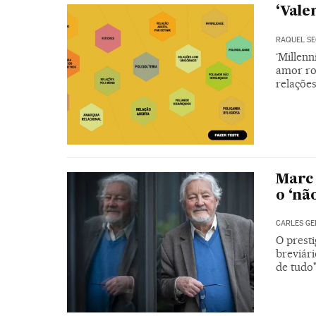
‘Vale
RAQUEL S
‘Millen
amor ro
relaçõe
Marc 
o ‘nã
CARLES GE
O presti
breviári
de tudo