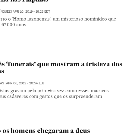
ÍNGUEZ
|
APR 10, 2019 - 16:23
EDT
rto o ‘Homo luzonensis’, um misterioso hominídeo que
á 67.000 anos
ês ‘funerais’ que mostram a tristeza dos
as
LAS
|
APR 06, 2019 - 20:54
EDT
listas gravam pela primeira vez como esses macacos
eus cadáveres com gestos que os surpreenderam
 os homens chegaram a deus