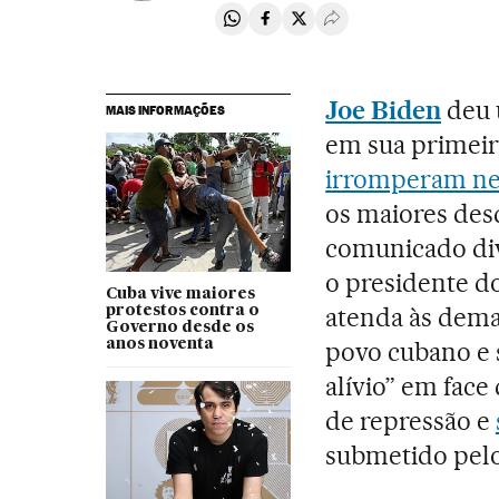
Compartir en Whatsapp
Compartir en Facebook
Compartir en Twitter
Desplegar Redes Soci
Joe Biden
deu 
MAIS INFORMAÇÕES
em sua primeir
irromperam ne
os maiores des
comunicado div
o presidente d
Cuba vive maiores
atenda às dem
protestos contra o
Governo desde os
anos noventa
povo cubano e s
alívio” em fac
de repressão e
submetido pelo