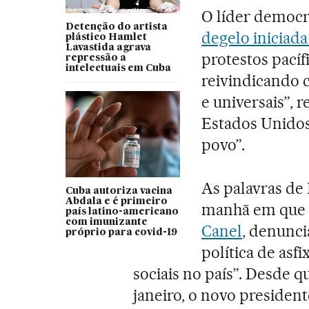
O líder democr
Detenção do artista
degelo iniciad
plástico Hamlet
Lavastida agrava
protestos pacíf
repressão a
intelectuais em Cuba
reivindicando 
e universais”, r
Estados Unidos
povo”.
As palavras de
Cuba autoriza vacina
Abdala e é primeiro
manhã em que o
país latino-americano
com imunizante
Canel
, denunc
próprio para covid-19
política de asf
sociais no país”. Desde 
janeiro, o novo presid