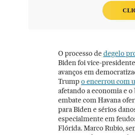
CLI
O processo de
degelo p
Biden foi vice-president
avanços em democratizaç
Trump
o encerrou com u
afetando a economia e o
embate com Havana oferec
para Biden e sérios danos
especialmente em feudos
Flórida. Marco Rubio, se