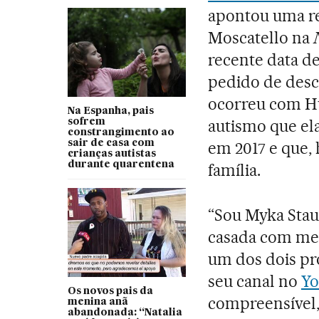
apontou uma re
Moscatello na
recente data de
pedido de desc
ocorreu com H
Na Espanha, pais
autismo que ela
sofrem
constrangimento ao
sair de casa com
em 2017 e que, 
crianças autistas
durante quarentena
família.
“Sou Myka Stauf
casada com meu
um dos dois pr
seu canal no
Y
Os novos pais da
compreensível,
menina anã
abandonada: “Natalia