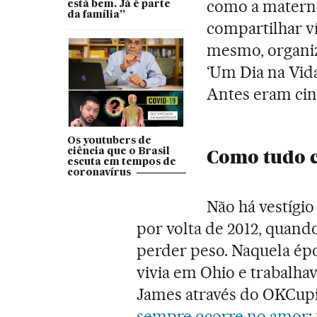
como a matern
está bem. Já é parte
da família”
compartilhar ví
mesmo, organiza
‘Um Dia na Vida
Antes eram cin
Os youtubers de
Como tudo 
ciência que o Brasil
escuta em tempos de
coronavírus
Não há vestígi
por volta de 2012, quand
perder peso. Naquela épo
vivia em Ohio e trabalh
James através do OKCupi
sempre ocorre no amor
: