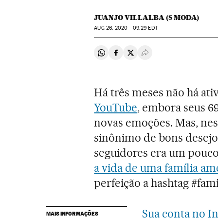
JUANJO VILLALBA (S MODA)
AUG
26, 2020 - 09:29
EDT
Compartir en Whatsapp
Compartir en Facebook
Compartir en Twitter
Desplegar Redes Soci
Há três meses não há at
YouTube
, embora seus 6
novas emoções. Mas, nest
sinônimo de bons desejos
seguidores era um pouc
a vida de uma família am
perfeição a hashtag #fami
Sua conta no I
MAIS INFORMAÇÕES