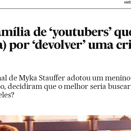
AMÉ
mília de ‘youtubers’ qu
a) por ‘devolver’ uma cr
anal de Myka Stauffer adotou um menino 
, decidiram que o melhor seria buscar o
eles?