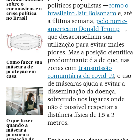
políticos populistas —
como o
sobre o
coronavírus e a
brasileiro Jair Bolsonaro
e, até
crise política
no Brasil
a última semana,
pelo norte-
americano Donald Trump
—,
que desaconselham sua
utilização para evitar males
piores. Mas a posição científica
predominante é a de que, nas
Como fazer sua
zonas com
transmissão
máscara de
proteção em
comunitária da covid-19
, o uso
casa
de máscaras ajuda a evitar a
disseminação da doença,
sobretudo nos lugares onde
não é possível respeitar a
distância física de 1,5 a 2
O que fazer
metros.
quando a
máscara
provoca a
sensação de