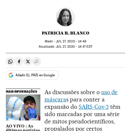
PATRICIA R. BLANCO
Madri -
JUL
27, 2020 - 14:46
atualizado:
JUL
27, 2020 - 14:47
EDT
Compartir en Whatsapp
Compartir en Facebook
Compartir en Twitter
Desplegar Redes Sociales
Añadir EL PAÍS en Google
As discussões sobre o
uso de
MAIS INFORMAÇÕES
máscara
s para conter a
expansão do
SARS-Cov-2
têm
sido marcadas por uma série
de mitos pseudocientíficos,
AO VIVO | As
propalados por certos
últimas notícias