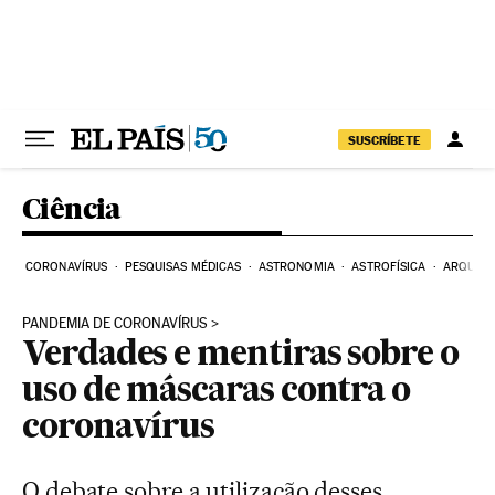
Pular para o conteúdo
SUSCRÍBETE
Ciência
CORONAVÍRUS
PESQUISAS MÉDICAS
ASTRONOMIA
ASTROFÍSICA
ARQUEO
PANDEMIA DE CORONAVÍRUS
Verdades e mentiras sobre o
uso de máscaras contra o
coronavírus
O debate sobre a utilização desses