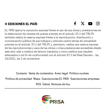
©
EDICIONES EL PAÍS
EL PAÍS BRASIL EN
EL PAÍS BRASI
EL PAÍS B
EL PA
EL PAÍS ejerce la oposición expresa frente al uso de sus obras y prestaciones en
la elaboración de revistas de prensa prevista en el artículo 32.1 del TRLPI;
también realiza la reserva expresa frente a la reproducción, distribución y
comunicación pública de sus trabajos y artículos sobre temas de actualidad
prevista en el artículo 33.1 del TRLPI; y, asimismo, realiza una reserva expresa
de las reproducciones y usos de las obras y otras prestaciones accesibles desde
este sitio web a medios de lectura mecánica u otros medios que resulten
adecuados a tal fin de conformidad con el artículo 67.3 del Real Decreto - ley
24/2021, de 2 de noviembre
Contacto
Venta de contenidos
Aviso legal
Política cookies
Política de privacidad
Mapa
Suscripciones EL PAÍS
Suscripciones empresas
RSS
Índice
Noticias de hoy