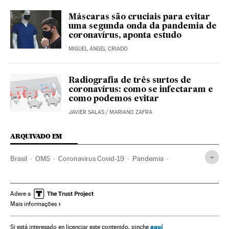
Máscaras são cruciais para evitar
uma segunda onda da pandemia de
coronavírus, aponta estudo
MIGUEL ÁNGEL CRIADO
Radiografia de três surtos de
coronavírus: como se infectaram e
como podemos evitar
JAVIER SALAS
/
MARIANO ZAFRA
ARQUIVADO EM
Brasil
OMS
Coronavirus Covid-19
Pandemia
Coronavirus
Doenças infecciosas
Doenças respiratórias
Ministério Saúde
Fake news
Internet
Adere a
Mais informações
Investigação científica
Facebook
WhatsApp
Jair Bolsonaro
Donald Trump
Mascarillas faciales
aquí
Si está interesado en licenciar este contenido, pinche