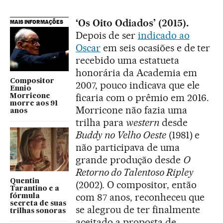
‘Os Oito Odiados’ (2015).
MAIS INFORMAÇÕES
Depois de ser
indicado ao
Oscar
em seis ocasiões e de ter
recebido uma estatueta
honorária da Academia em
Compositor
2007, pouco indicava que ele
Ennio
ficaria com o prêmio em 2016.
Morricone
morre aos 91
Morricone não fazia uma
anos
trilha para
western
desde
Buddy no Velho Oeste
(1981) e
não participava de uma
grande produção desde
O
Retorno do Talentoso Ripley
Quentin
(2002). O compositor, então
Tarantino e a
com 87 anos, reconheceu que
fórmula
secreta de suas
se alegrou de ter finalmente
trilhas sonoras
aceitado a proposta de