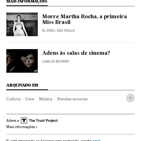
MAIS INFORMAÇÕES
Morre Martha Rocha, a primeira
Miss Brasil
EL PAÍS
| SÃO PAULO
Adeus às salas de cinema?
CARLOS BOYERO
ARQUIVADO EM
Cultura
Cine
Música
Bandas sonoras
Ennio Morricone
Quentin Tarantino
Premios Oscar
Adere a
Mais informações
aquí
Si está interesado en licenciar este contenido, pinche