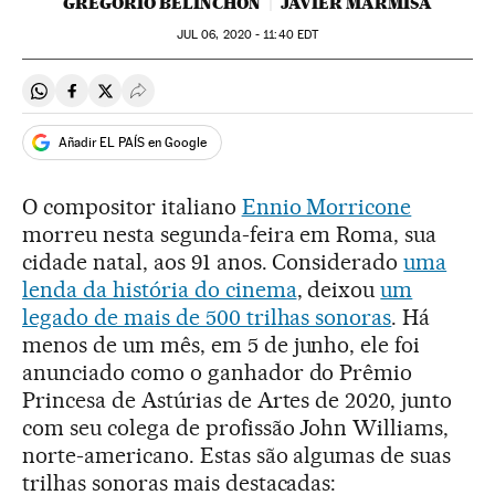
GREGORIO BELINCHÓN
JAVIER MARMISA
JUL
06, 2020 - 11:40
EDT
Compartir en Whatsapp
Compartir en Facebook
Compartir en Twitter
Desplegar Redes Sociales
Añadir EL PAÍS en Google
O compositor italiano
Ennio Morricone
morreu nesta segunda-feira em Roma, sua
cidade natal, aos 91 anos. Considerado
uma
lenda da história do cinema
, deixou
um
legado de mais de 500 trilhas sonoras
. Há
menos de um mês, em 5 de junho, ele foi
anunciado como o ganhador do Prêmio
Princesa de Astúrias de Artes de 2020, junto
com seu colega de profissão John Williams,
norte-americano. Estas são algumas de suas
trilhas sonoras mais destacadas: