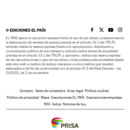
©
EDICIONES EL PAÍS
EL PAÍS BRASIL EN
EL PAÍS BRASI
EL PAÍS B
EL PA
EL PAÍS ejerce la oposición expresa frente al uso de sus obras y prestaciones en
la elaboración de revistas de prensa prevista en el artículo 32.1 del TRLPI;
también realiza la reserva expresa frente a la reproducción, distribución y
comunicación pública de sus trabajos y artículos sobre temas de actualidad
prevista en el artículo 33.1 del TRLPI; y, asimismo, realiza una reserva expresa
de las reproducciones y usos de las obras y otras prestaciones accesibles desde
este sitio web a medios de lectura mecánica u otros medios que resulten
adecuados a tal fin de conformidad con el artículo 67.3 del Real Decreto - ley
24/2021, de 2 de noviembre
Contacto
Venta de contenidos
Aviso legal
Política cookies
Política de privacidad
Mapa
Suscripciones EL PAÍS
Suscripciones empresas
RSS
Índice
Noticias de hoy