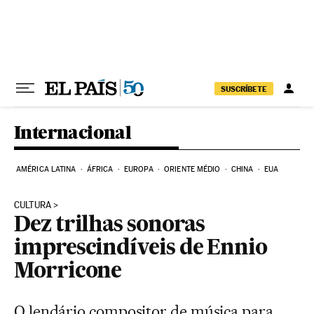
Pular para o conteúdo
SUSCRÍBETE
Internacional
AMÉRICA LATINA
ÁFRICA
EUROPA
ORIENTE MÉDIO
CHINA
EUA
CULTURA
Dez trilhas sonoras
imprescindíveis de Ennio
Morricone
O lendário compositor de música para