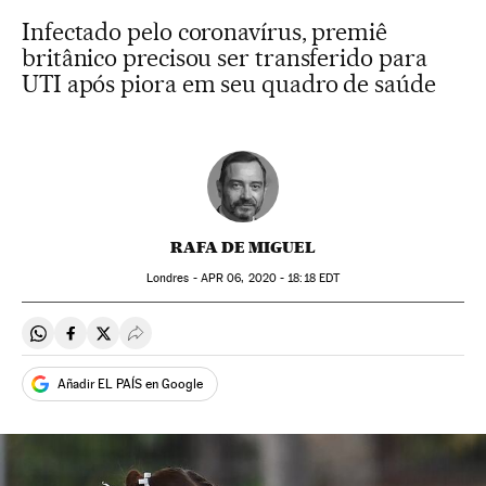
Infectado pelo coronavírus, premiê
britânico precisou ser transferido para
UTI após piora em seu quadro de saúde
RAFA DE MIGUEL
Londres -
APR
06, 2020 - 18:18
EDT
Compartir en Whatsapp
Compartir en Facebook
Compartir en Twitter
Desplegar Redes Sociales
Añadir EL PAÍS en Google