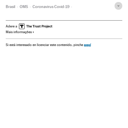
Brasil
OMS
Coronavirus Covid-19
Coronavirus de Wuhan
Pandemia
Coronavirus
Doenças infecciosas
Doenças respiratórias
Adere a
Mais informações
Ministério Saúde
Reino Unido
Boris Johnson
aquí
Si está interesado en licenciar este contenido, pinche