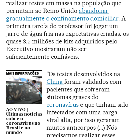
realizar testes em massa na população que
permitam ao Reino Unido
abandonar
gradualmente o confinamento domiciliar
. A
primeira tarefa do professor foi jogar um
jarro de água fria nas expectativas criadas: os
quase 3,5 milhões de kits adquiridos pelo
Executivo mostraram não ser
suficientemente confiáveis.
“Os testes desenvolvidos na
MAIS INFORMAÇÕES
China
foram validados com
pacientes que sofreram
sintomas graves do
coronavírus
e que tinham sido
AO VIVO |
infectados com uma carga
Últimas notícias
viral alta, por isso geraram
sobre o
coronavírus no
muitos anticorpos (...) Nós
Brasil e no
mundo
precisamos realizar esses