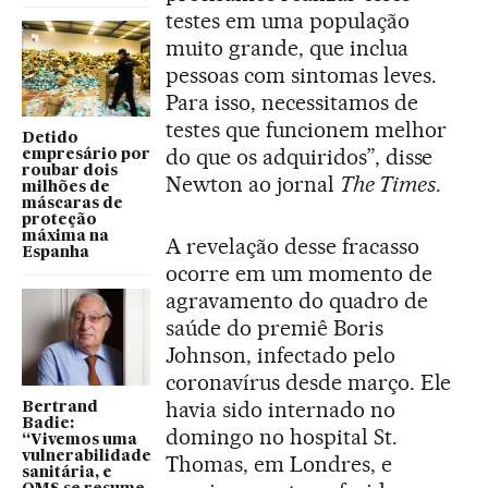
testes em uma população
muito grande, que inclua
pessoas com sintomas leves.
Para isso, necessitamos de
testes que funcionem melhor
Detido
do que os adquiridos”, disse
empresário por
roubar dois
Newton ao jornal
The Times
.
milhões de
máscaras de
proteção
máxima na
A revelação desse fracasso
Espanha
ocorre em um momento de
agravamento do quadro de
saúde do premiê Boris
Johnson, infectado pelo
coronavírus desde março. Ele
havia sido internado no
Bertrand
Badie:
domingo no hospital St.
“Vivemos uma
vulnerabilidade
Thomas, em Londres, e
sanitária, e