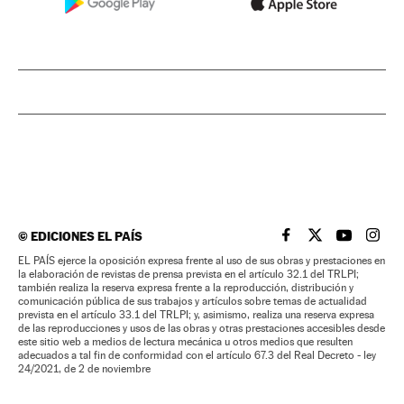
©
EDICIONES EL PAÍS
EL PAÍS BRASIL EN
EL PAÍS BRASI
EL PAÍS B
EL PA
EL PAÍS ejerce la oposición expresa frente al uso de sus obras y prestaciones en
la elaboración de revistas de prensa prevista en el artículo 32.1 del TRLPI;
también realiza la reserva expresa frente a la reproducción, distribución y
comunicación pública de sus trabajos y artículos sobre temas de actualidad
prevista en el artículo 33.1 del TRLPI; y, asimismo, realiza una reserva expresa
de las reproducciones y usos de las obras y otras prestaciones accesibles desde
este sitio web a medios de lectura mecánica u otros medios que resulten
adecuados a tal fin de conformidad con el artículo 67.3 del Real Decreto - ley
24/2021, de 2 de noviembre